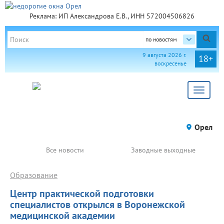
Реклама: ИП Александрова Е.В., ИНН 572004506826
по новостям
9 августа 2026 г.
18+
воскресенье
Toggle
navigat
Орел
Все новости
Заводные выходные
Образование
Центр практической подготовки
специалистов открылся в Воронежской
медицинской академии