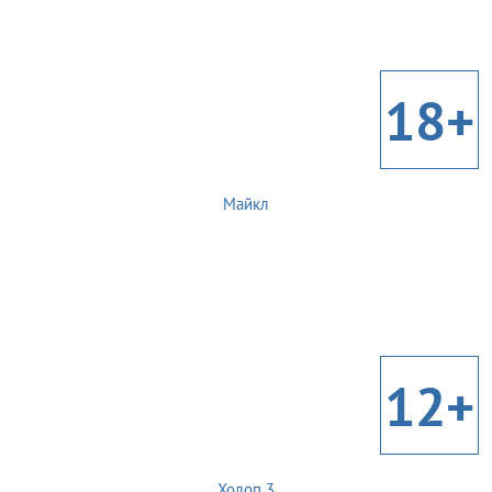
18+
Майкл
12+
Холоп 3