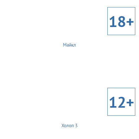
18+
Майкл
12+
Холоп 3