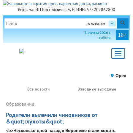
Реклама: ИП Костромичев А. Н. ИНН: 575207862800
по новостям
8 августа 2026 г.
18+
суббота
Toggle
navigat
Орел
Все новости
Заводные выходные
Образование
Родители вылечили чиновников от
&quot;глухоты&quot;
<b>Несколько дней назад в Воронеже стали ходить