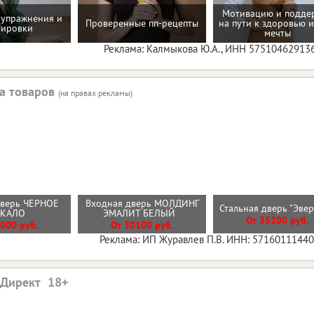
Мотивацию и подде
упражнения и
Проверенные пп-рецепты
на пути к здоровью и
нировки
мечты
Реклама: Калмыкова Ю.А., ИНН 57510462913
а товаров
(на правах рекламы)
дверь ЧЕРНОЕ
Входная дверь МОЛДИНГ
Стальная дверь "Эве
РКАЛО
ЭМАЛИТ БЕЛЫЙ
От 35200 руб.
000 руб.
От 30100 руб.
Реклама: ИП Журавлев П.В. ИНН: 5716011144
.Директ