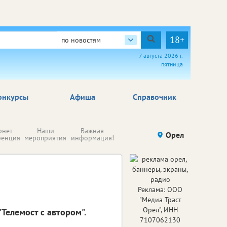
18+
по новостям
7 августа 2026 г.
пятница
онкурсы
Афиша
Справочник
Н
рнет-
Наши
Важная
Происшествия
Орел
Здоровье
комп
ренция
мероприятия
информация!
п
ре
Реклама: ООО
"Медиа Траст
Орёл", ИНН
Телемост с автором".
7107062130