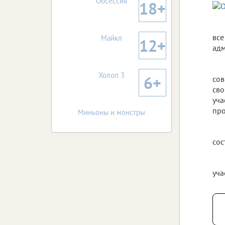
Обсессия
18+
все
Майкл
12+
адм
Холоп 3
6+
сов
сво
уча
про
Миньоны и монстры
сос
уча