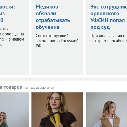
вости:
Медиков
Экс-сотрудник
из
обязали
орловского
ей
отрабатывать
УФСИН попал
обучение
под суд
бытия
и орловцы на
Соответствующий
Причина - авария с
ле – в нашем
закон принят Госдумой
четырьмя погибши
.
РФ.
а товаров
(на правах рекламы)