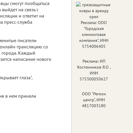
овцы смогут пообщаться
 выйдет на связь с
сляции и ответит на
ла пресс-служба
Реклама: ООО
"Городская
клининговая
аменитые писатели
компания", ИНН
 онлайн-трансляцию со
5754006405
о города. Каждый
игается написание нового
Реклама: ИП
Костенников Я.О ,
ИНН
крывает глаза",
575300050627
ООО "Регион
емя в нем приняли
центр", ИНН
4817003180