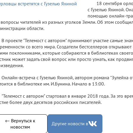
18 сентября орл
с Гузелью Яхиной. Она
помощью онлайн-тран
 вопросы читателей из разных уголков Земли. Об этом сообщи
инистрации области.
В проекте "Телемост с автором" принимают участие самые зн
ременности со всего мира. Создатели бестселлеров открывают
ими поклонниками, которые собираются в библиотеках своег
стник может задать свой вопрос или просто узнать, как продв
изведения.
Онлайн-встреча с Гузелью Яхиной, автором романа "Зулейха от
тоится в библиотеке им. И.Бунина. Начало в 13:00.
"Телемост с автором" стартовал в январе 2018 года. За это вр
стие более двух десятков российских писателей.
← Вернуться к
Другие новости в
новостям