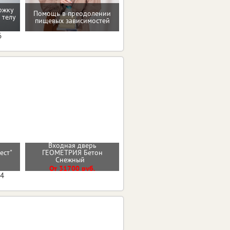
ржку
Помощь в преодолении
 телу
Консультация по питанию
пищевых зависимостей
6
Входная дверь
рест"
ГЕОМЕТРИЯ Бетон
Стальная дверь "Дуэт"
Снежный
От 36000 руб.
От 31700 руб.
04