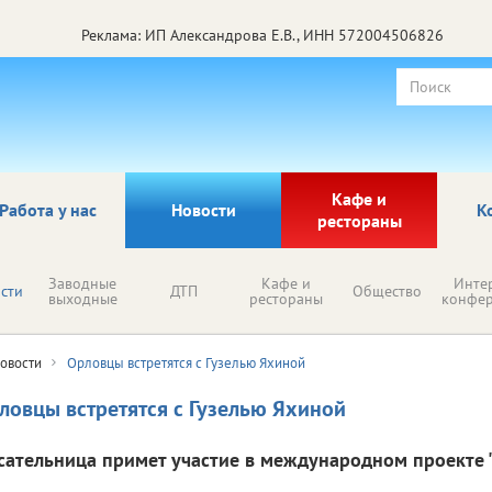
Реклама: ИП Александрова Е.В., ИНН 572004506826
Кафе и
Работа у нас
Новости
К
рестораны
Заводные
Кафе и
Инте
сти
ДТП
Общество
выходные
рестораны
конфе
овости
Орловцы встретятся с Гузелью Яхиной
ловцы встретятся с Гузелью Яхиной
сательница примет участие в международном проекте "