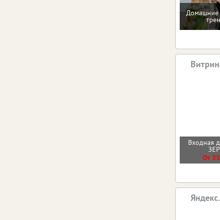
Домашние 
тре
Витрин
Входная 
ЗЕ
От 33
Яндекс