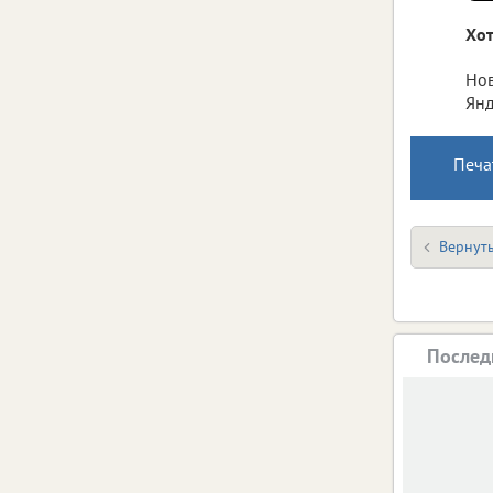
Хот
Нов
Янд
Печа
Вернуть
Послед