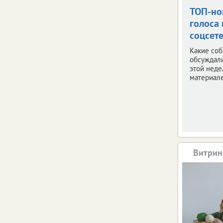
ТОП-но
голоса 
соцсет
Какие со
обсуждал
этой неде
материале
Витрин