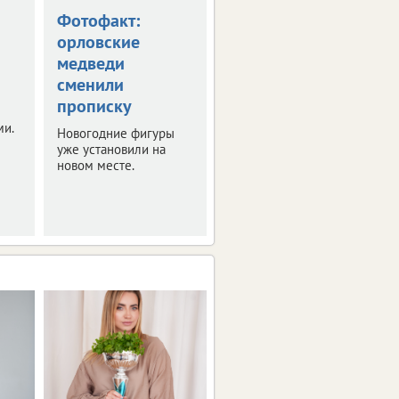
Фотофакт:
Клычков
орловские
пообещал
медведи
многодетным
сменили
новую выплату
прописку
Правда получить ее
ми.
смогут не все.
Новогодние фигуры
уже установили на
новом месте.