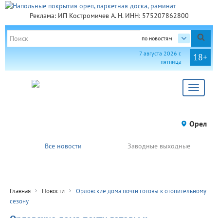
Реклама: ИП Костромичев А. Н. ИНН: 575207862800
по новостям
7 августа 2026 г.
18+
пятница
Toggle
navigat
Орел
Все новости
Заводные выходные
Главная
Новости
Орловские дома почти готовы к отопительному
сезону