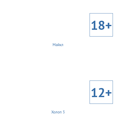
18+
Майкл
12+
Холоп 3