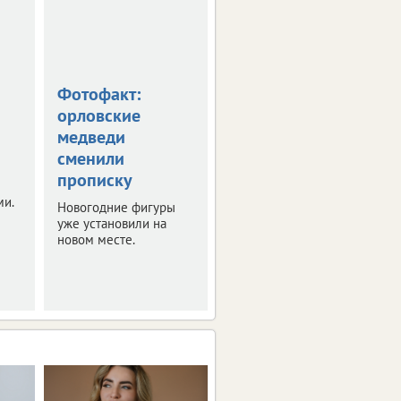
Фотофакт:
Клычков
орловские
пообещал
медведи
многодетным
сменили
новую выплату
прописку
Правда получить ее
ми.
смогут не все.
Новогодние фигуры
уже установили на
новом месте.