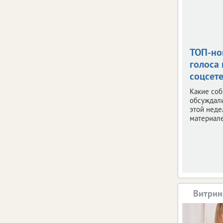
ТОП-но
голоса 
соцсет
Какие со
обсуждал
этой неде
материале
Витрин