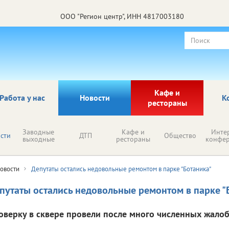
ООО "Регион центр", ИНН 4817003180
Кафе и
Работа у нас
Новости
К
рестораны
Заводные
Кафе и
Инте
сти
ДТП
Общество
выходные
рестораны
конфе
овости
Депутаты остались недовольные ремонтом в парке "Ботаника"
путаты остались недовольные ремонтом в парке "
оверку в сквере провели после много численных жалоб