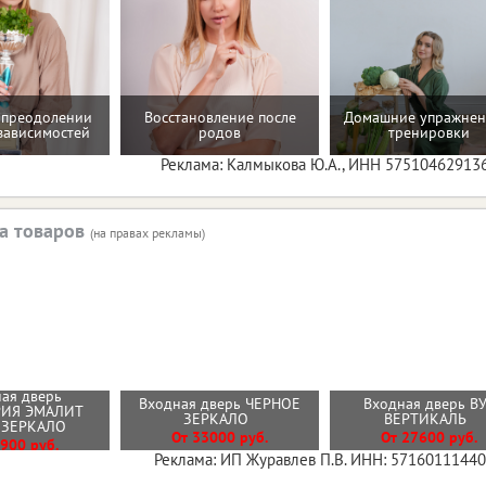
 преодолении
Восстановление после
Домашние упражнен
зависимостей
родов
тренировки
Реклама: Калмыкова Ю.А., ИНН 57510462913
а товаров
(на правах рекламы)
ая дверь
Входная дверь ЧЕРНОЕ
Входная дверь В
РИЯ ЭМАЛИТ
ЗЕРКАЛО
ВЕРТИКАЛЬ
 ЗЕРКАЛО
От 33000 руб.
От 27600 руб.
900 руб.
Реклама: ИП Журавлев П.В. ИНН: 5716011144