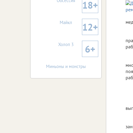
Обсессия
18+
мед
Майкл
12+
пра
Холоп 3
6+
раб
мно
Миньоны и монстры
поя
раб
вып
зан