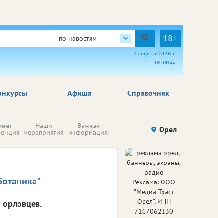
18+
по новостям
7 августа 2026 г.
пятница
онкурсы
Афиша
Справочник
Н
рнет-
Наши
Важная
Происшествия
Орел
Здоровье
комп
ренция
мероприятия
информация!
п
ре
Ботаника"
Реклама: ООО
"Медиа Траст
Орёл", ИНН
 орловцев.
7107062130