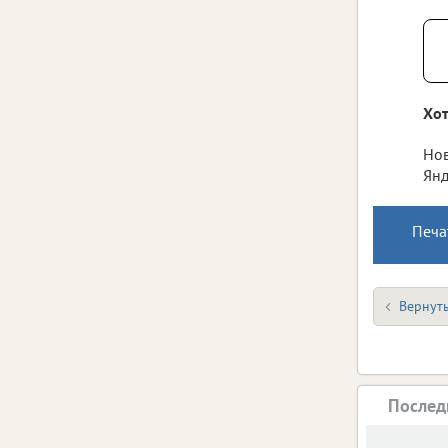
Хот
Нов
Янд
Печа
Вернуть
Послед