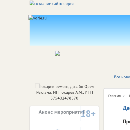
Все ново
Реклама: ИП Токарев А.М., ИНН
Главная
Н
575402478570
Де
18+
Анонс мероприятий
Пр