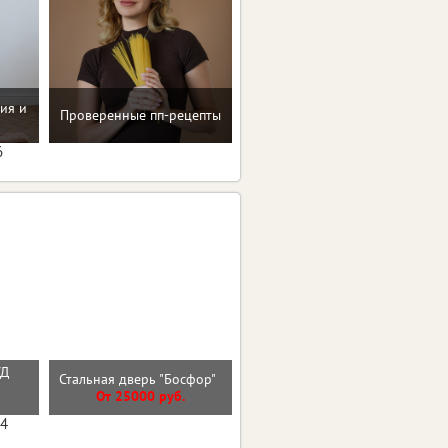
ия и
Проверенные пп-рецепты
Программа снижения веса
6
УД
Входная дверь ЧЕРНЫЙ
Стальная дверь "Босфор"
КВАРЦ
От 25000 руб.
От 27700 руб.
04