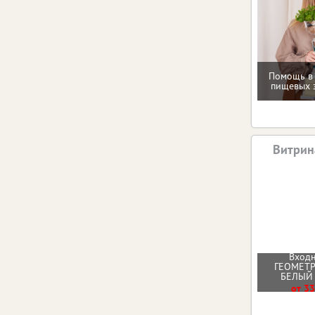
Помощь в
пищевых 
Витрин
Входн
ГЕОМЕТ
БЕЛЫЙ
от 33