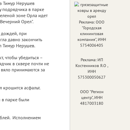
та Тимур Нерушев
у подрядчика в парке
 зеленой зоне Орла идет
"Вечерний Орел".
Реклама: ООО
"Городская
о дождей, при
клининговая
гла давно закончить
компания", ИНН
л Тимур Нерушев.
5754006405
, чтобы убедиться –
Реклама: ИП
дчик в сквере почти не
Костенников Я.О ,
и вяло принимаются за
ИНН
575300050627
л крошится асфальт.
ООО "Регион
центр", ИНН
 в парке были
4817003180
ублей. Исполнением