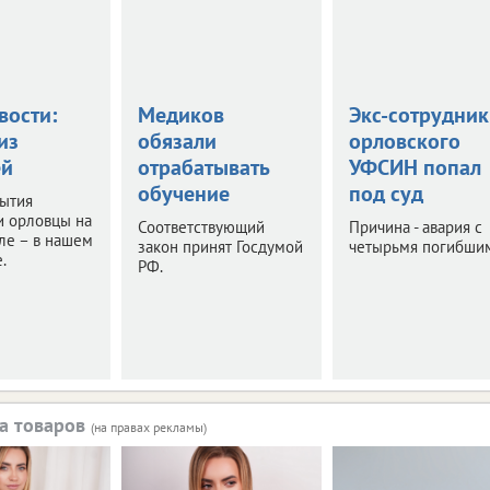
вости:
Медиков
Экс-сотрудник
из
обязали
орловского
ей
отрабатывать
УФСИН попал
обучение
под суд
бытия
и орловцы на
Соответствующий
Причина - авария с
ле – в нашем
закон принят Госдумой
четырьмя погибши
.
РФ.
а товаров
(на правах рекламы)