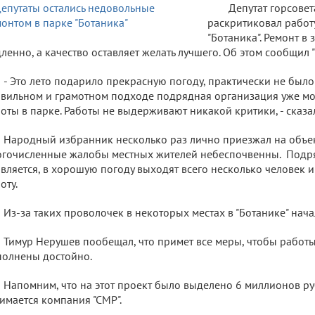
Депутат горсове
раскритиковал работ
"Ботаника". Ремонт в
ленно, а качество оставляет желать лучшего. Об этом сообщил 
- Это лето подарило прекрасную погоду, практически не был
вильном и грамотном подходе подрядная организация уже мо
оты в парке. Работы не выдерживают никакой критики, - сказа
Народный избранник несколько раз лично приезжал на объект
гочисленные жалобы местных жителей небеспочвенны. Подря
вляется, в хорошую погоду выходят всего несколько человек 
оту.
Из-за таких проволочек в некоторых местах в "Ботанике" нача
Тимур Нерушев пообещал, что примет все меры, чтобы работы
олнены достойно.
Напомним, что на этот проект было выделено 6 миллионов р
имается компания "СМР".