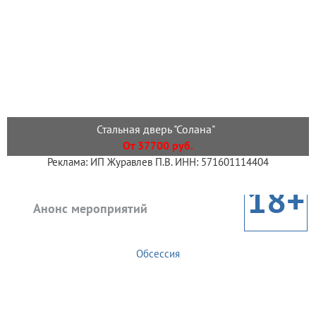
Стальная дверь "Солана"
От 37700 руб.
Реклама: ИП Журавлев П.В. ИНН: 571601114404
18+
Анонс мероприятий
Обсессия