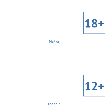
18+
Майкл
12+
Холоп 3