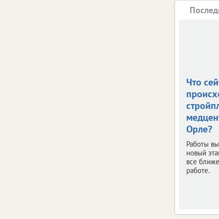
Послед
Что сей
происх
стройп
медцен
Орле?
Работы в
новый эта
все ближе
работе.