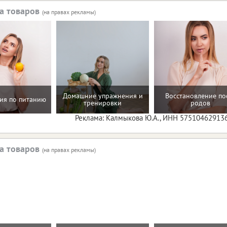
а товаров
(на правах рекламы)
Домашние упражнения и
Восстановление по
ия по питанию
тренировки
родов
Реклама: Калмыкова Ю.А., ИНН 57510462913
а товаров
(на правах рекламы)