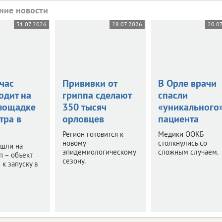
ние новости
31.07.2026
28.07.2026
20.0
час
Прививки от
В Орле врачи
одит на
гриппа сделают
спасли
лощадке
350 тысяч
«уникального
тра в
орловцев
пациента
Регион готовится к
Медики ООКБ
новому
столкнулись со
ышли на
эпидемиологическому
сложным случаем.
п – объект
сезону.
 к запуску в