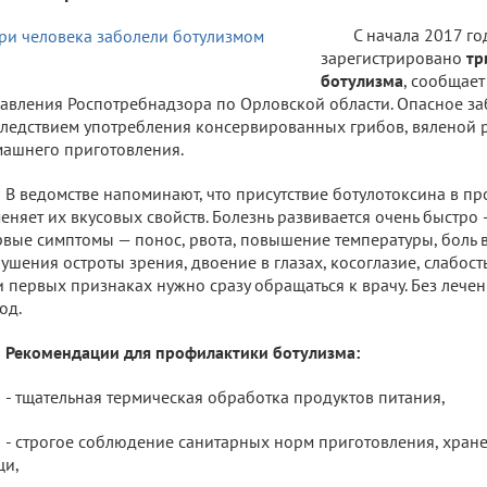
С начала 2017 го
зарегистрировано
тр
ботулизма
, сообщает
авления Роспотребнадзора по Орловской области. Опасное за
ледствием употребления консервированных грибов, вяленой р
ашнего приготовления.
В ведомстве напоминают, что присутствие ботулотоксина в пр
еняет их вкусовых свойств. Болезнь развивается очень быстро —
вые симптомы — понос, рвота, повышение температуры, боль в
ушения остроты зрения, двоение в глазах, косоглазие, слабость, с
 первых признаках нужно сразу обращаться к врачу. Без лече
од.
Рекомендации для профилактики ботулизма:
- тщательная термическая обработка продуктов питания,
- строгое соблюдение санитарных норм приготовления, хран
щи,