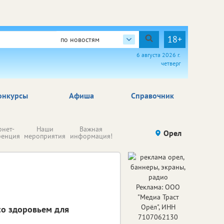
18+
по новостям
6 августа 2026 г.
четверг
онкурсы
Афиша
Справочник
Н
рнет-
Наши
Важная
Происшествия
Орел
Здоровье
комп
ренция
мероприятия
информация!
п
ре
Реклама: ООО
"Медиа Траст
Орёл", ИНН
о здоровьем для
7107062130