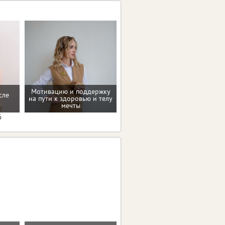
Мотивацию и поддержку
сле
Помощь в преодолении
на пути к здоровью и телу
пищевых зависимостей
мечты
6