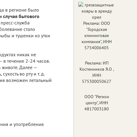
да в регионе было
и случая бытового
 пресс-служба
Реклама: ООО
болевание стало
"Городская
ыбы и тушенки из утки
клининговая
компания", ИНН
5754006405
одуктах никак не
 в течение 2-24 часов.
Реклама: ИП
 животе. Далее —
Костенников Я.О ,
ухость во рту и т. д.
ИНН
ния возможен летальный
575300050627
ООО "Регион
центр", ИНН
4817003180
ения и употребления