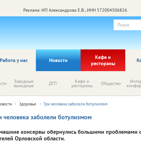
Реклама: ИП Александрова Е.В., ИНН 572004506826
Кафе и
Работа у нас
Новости
К
рестораны
Заводные
Кафе и
Инте
сти
ДТП
Общество
выходные
рестораны
конфе
овости
Здоровье
Три человека заболели ботулизмом
и человека заболели ботулизмом
машние консервы обернулись большими проблемами с
телей Орловской области.