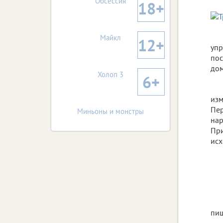
Обсессия
18+
Майкл
12+
упр
пос
дом
Холоп 3
6+
изм
Пер
Миньоны и монстры
нар
При
исх
пи