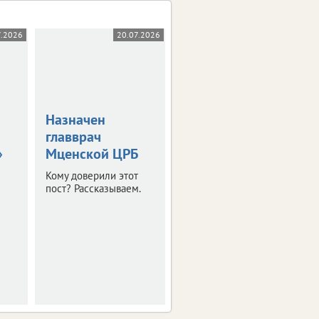
7.2026
20.07.2026
10.07.2026
Назначен
Минздрав
главврач
назвал самые
»
Мценской ЦРБ
курящие
регионы России
Кому доверили этот
пост? Рассказываем.
Наиболее высокие
показатели отмечены
в трех. Орловская
область среди них.