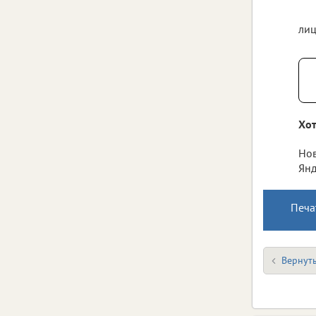
лиц
Хот
Нов
Янд
Печа
Вернуть