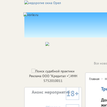
Все ново
Реклама ООО "Кредитал +", ИНН
Главная
Н
5752010011
Тр
18+
Анонс мероприятий
До
жи