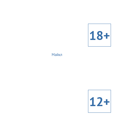
18+
Майкл
12+