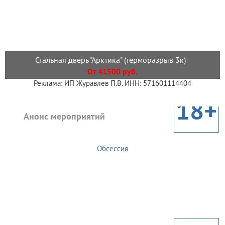
Стальная дверь "Арктика" (терморазрыв 3к)
От 41500 руб.
Реклама: ИП Журавлев П.В. ИНН: 571601114404
18+
Анонс мероприятий
Обсессия