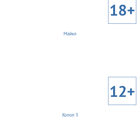
18+
Майкл
12+
Холоп 3