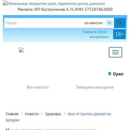
Реклама: ИП Костромичев А. Н. ИНН: 575207862800
по новостям
9 августа 2026 г.
18+
воскресенье
Toggle
navigat
Орел
Все новости
Заводные выходные
Главная
Новости
Здоровье
Укол от гриппа сделают на
ярмарке