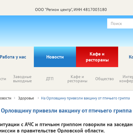
ООО "Регион центр", ИНН 4817003180
Кафе и
Работа у нас
Новости
К
рестораны
Заводные
Кафе и
Инте
сти
ДТП
Общество
выходные
рестораны
конфе
овости
Здоровье
На Орловщину привезли вакцину от птичьего гриппа
 Орловщину привезли вакцину от птичьего гриппа
ситуации с АЧС и птичьим гриппом говорили на заседа
миссии в правительстве Орловской области.