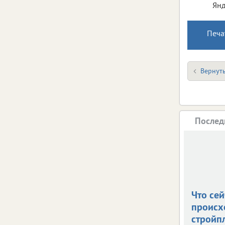
Янд
Печа
Вернуть
Послед
Что сей
происх
стройп