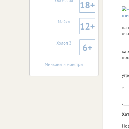
Обсессия
18+
Майкл
12+
на 
оча
Холоп 3
6+
кар
пом
Миньоны и монстры
угр
Хот
Нов