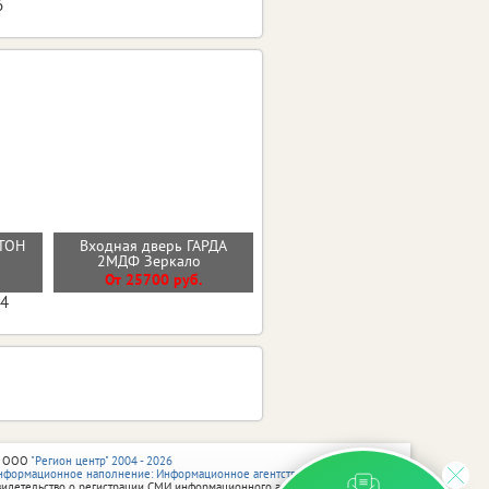
6
ТОН
Входная дверь ГАРДА
Стальная дверь "Нэкст 2"
Й
2МДФ Зеркало
От 35600 руб.
От 25700 руб.
04
 ООО
"Регион центр" 2004 - 2026
нформационное наполнение: Информационное агентство vRossii.ru
видетельство о регистрации СМИ информационного агентства vRossii.ru