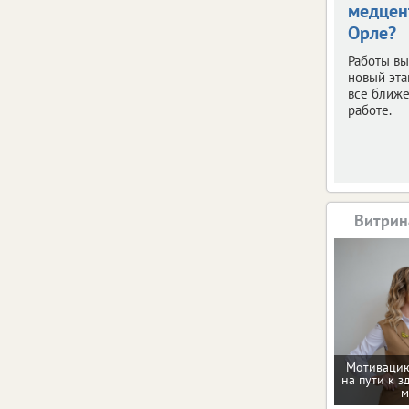
медцен
Орле?
Работы в
новый эта
все ближе
работе.
Витрин
Мотивацию
на пути к з
м