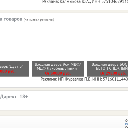
Реклама: Калмыкова Ю.А., ИНН 57510462913
а товаров
(на правах рекламы)
Входная дверь 9см МДФ/
Входная дверь БОС
верь "Дуэт Б"
МДФ Лакобель Линии
БЕТОН СНЕЖНЫ
000 руб.
От 30000 руб.
От 29800 руб.
Реклама: ИП Журавлев П.В. ИНН: 5716011144
.Директ
©
И
С