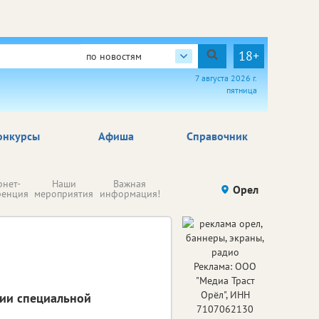
18+
по новостям
7 августа 2026 г.
пятница
онкурсы
Афиша
Справочник
Н
рнет-
Наши
Важная
Происшествия
Орел
Здоровье
комп
ренция
мероприятия
информация!
п
ре
Реклама: ООО
"Медиа Траст
Орёл", ИНН
нии специальной
7107062130