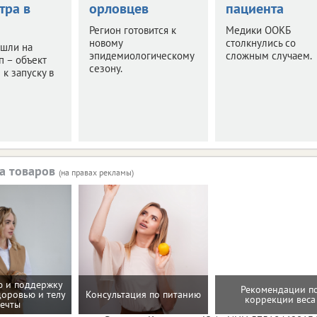
тра в
орловцев
пациента
Регион готовится к
Медики ООКБ
новому
столкнулись со
ышли на
эпидемиологическому
сложным случаем.
п – объект
сезону.
 к запуску в
а товаров
(на правах рекламы)
 и поддержку
Рекомендации п
доровью и телу
Консультация по питанию
коррекции веса
ечты