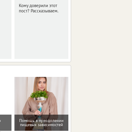
регионы России
Кому доверили этот
пост? Рассказываем.
Наиболее высокие
показатели отмечены
в трех. Орловская
область среди них.
о
Помощь в преодолении
Восстановление после
пищевых зависимостей
родов