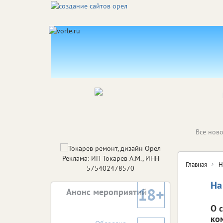
Все ново
Реклама: ИП Токарев А.М., ИНН
Главная
Н
575402478570
На
18+
Анонс мероприятий
О 
ко