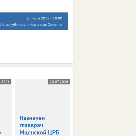
20 июля 2018 г. 10:00
Автор публикации Анастасия Серегина
7.2026
20.07.2026
10.07.2026
Назначен
Минздрав
главврач
назвал самые
»
Мценской ЦРБ
курящие