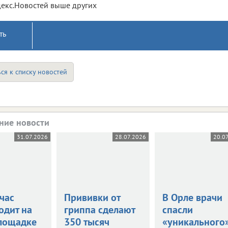
екс.Новостей выше других
ть
ся к списку новостей
ние новости
31.07.2026
28.07.2026
20.0
час
Прививки от
В Орле врачи
одит на
гриппа сделают
спасли
лощадке
350 тысяч
«уникального