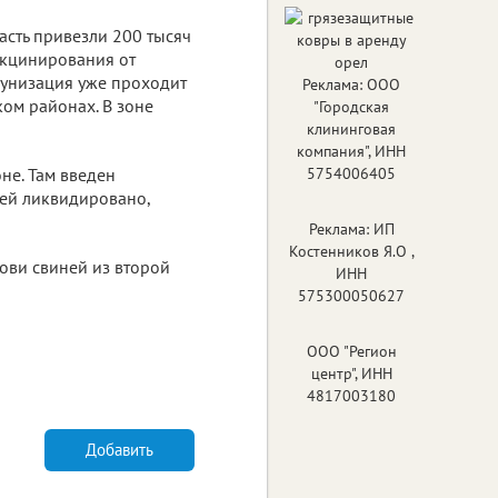
асть привезли 200 тысяч
акцинирования от
мунизация уже проходит
Реклама: ООО
ом районах. В зоне
"Городская
клининговая
компания", ИНН
не. Там введен
5754006405
ней ликвидировано,
Реклама: ИП
Костенников Я.О ,
ови свиней из второй
ИНН
575300050627
ООО "Регион
центр", ИНН
4817003180
Добавить