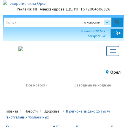
Реклама: ИП Александрова Е.В., ИНН 572004506826
по новостям
9 августа 2026 г.
18+
воскресенье
Toggle
navigat
Орел
Все новости
Заводные выходные
Главная
Новости
Здоровье
В регионе выдано 15 тысяч
"виртуальных" больничных