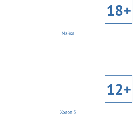
18+
Майкл
12+
Холоп 3