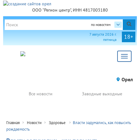
ООО "Регион центр", ИНН 4817003180
по новостям
7 августа 2026 г.
18+
пятница
Toggle
navigat
Орел
Все новости
Заводные выходные
Главная
Новости
Здоровье
Власти задумались, как повысить
рождаемость