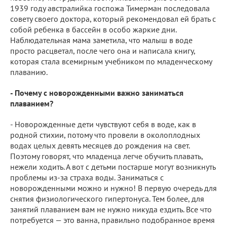
1939 году австралийка госпожа Тимерман последовала
совету своего доктора, который рекомендовал ей брать с
собой ребенка в бассейн в особо жаркие дни.
Наблюдательная мама заметила, что малыш в воде
просто расцветал, после чего она и написала книгу,
которая стала всемирным учебником по младенческому
плаванию. ⠀
- Почему с новорожденными важно заниматься
плаванием?
- Новорожденные дети чувствуют себя в воде, как в
родной стихии, потому что провели в околоплодных
водах целых девять месяцев до рождения на свет.
Поэтому говорят, что младенца легче обучить плавать,
нежели ходить. А вот с детьми постарше могут возникнуть
проблемы из-за страха воды. Заниматься с
новорожденными можно и нужно! В первую очередь для
снятия физиологического гипертонуса. Тем более, для
занятий плаванием вам не нужно никуда ездить. Все что
потребуется — это ванна, правильно подобранное время