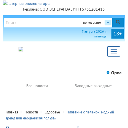
Реклама: ООО ЭСПЕРАНЗА , ИНН 5751201415
по новостям
7 августа 2026 г.
18+
пятница
Toggle
navigat
Орел
Все новости
Заводные выходные
Главная
Новости
Здоровье
Плавание с пеленок: модный
тренд или неоценимая польза?