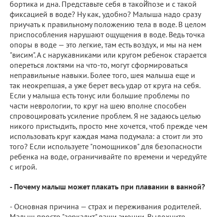
бортика и дна. Представьте себя в такой̆позе и с такой
фиксацией в воде? Ну как, удобно? Малыша надо сразу
приучать к правильному положению тела в воде. В целом
приспособления нарушают ощущения в воде. Ведь точка
опоры в воде — это легкие, там есть воздух, и мы на нем
"висим". А с нарукавниками или кругом ребенок старается
опереться локтями на что-то, могут сформироваться
неправильные навыки. Более того, шея малыша еще и
так неокрепшая, а уже берет весь удар от круга на себя.
Если у малыша есть тонус или большие проблемы по
части неврологии, то круг на шею вполне способен
спровоцировать усиление проблем. Я не задаюсь целью
никого пристыдить, просто мне хочется, чтоб прежде чем
использовать круг каждая мама подумала: а стоит ли это
того? Если используете "помощников" для безопасности
ребенка на воде, ограничивайте по времени и чередуйте
с игрой.
- Почему малыш может плакать при плавании в ванной?
- Основная причина — страх и переживания родителей.
Малыш просто "зеркалит" ваши эмоции. Выдохните,