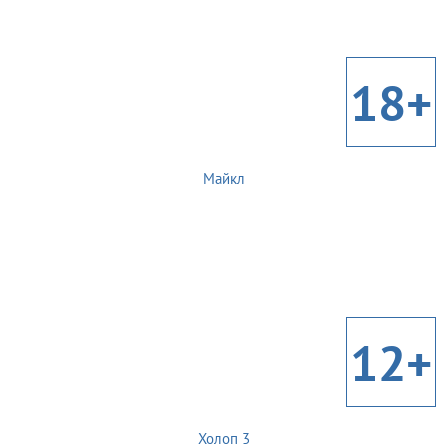
18+
Майкл
12+
Холоп 3