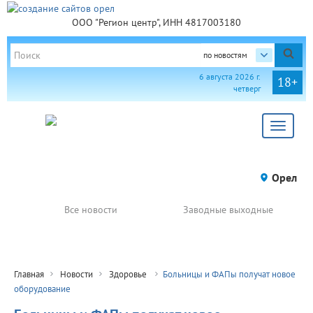
ООО "Регион центр", ИНН 4817003180
по новостям
6 августа 2026 г.
18+
четверг
Toggle
navigat
Орел
Все новости
Заводные выходные
Главная
Новости
Здоровье
Больницы и ФАПы получат новое
оборудование