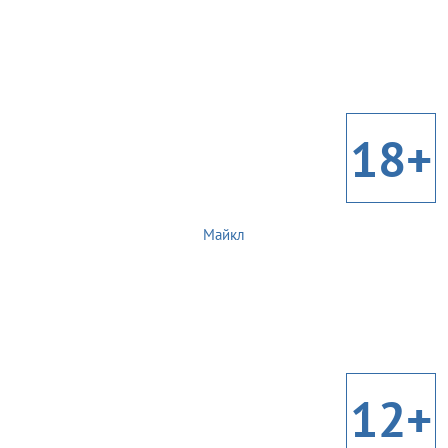
18+
Майкл
12+