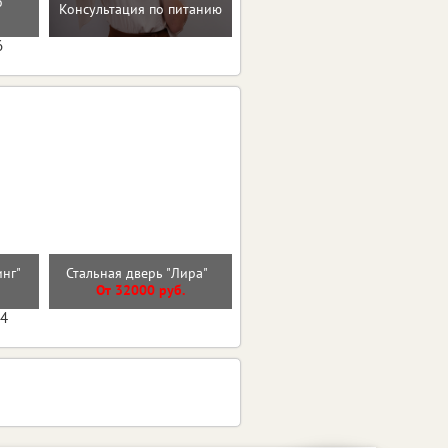
о
Консультация по питанию
на пути к здоровью и телу
мечты
6
Стальная дверь "Арктика"
инг"
Стальная дверь "Лира"
(терморазрыв 3к)
От 32000 руб.
От 41500 руб.
04