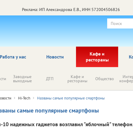
Реклама: ИП Александрова Е.В., ИНН 572004506826
Кафе и
Работа у нас
Новости
К
рестораны
Заводные
Кафе и
Инте
сти
ДТП
Общество
выходные
рестораны
конфе
овости
Hi-Tech
Названы самые популярные смартфоны
званы самые популярные смартфоны
п-10 надежных гаджетов возглавил "яблочный" телефон