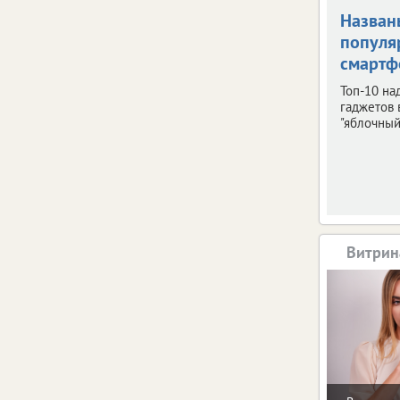
Назван
популя
смарт
Топ-10 н
гаджетов 
"яблочный
Витрин