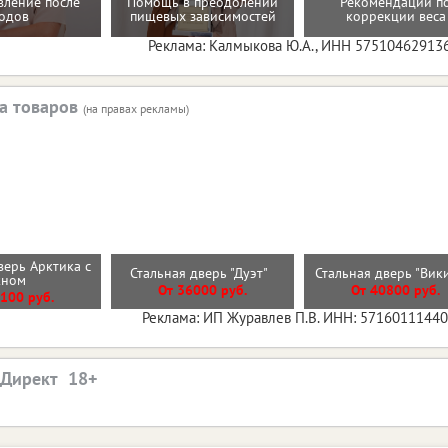
вление после
Помощь в преодолении
Рекомендации п
одов
пищевых зависимостей
коррекции веса
Реклама: Калмыкова Ю.А., ИНН 57510462913
а товаров
(на правах рекламы)
верь Арктика с
Стальная дверь "Дуэт"
Стальная дверь "Вик
кном
От 36000 руб.
От 40800 руб.
100 руб.
Реклама: ИП Журавлев П.В. ИНН: 5716011144
.Директ