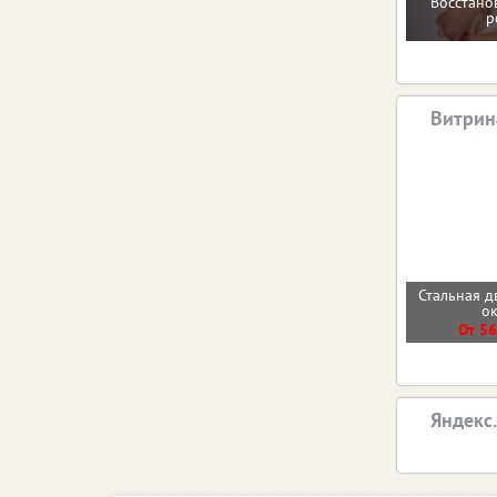
Восстано
р
Витрин
Стальная д
о
От 56
Яндекс