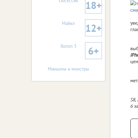
Обсессия
18+
уве
Майкл
12+
гла
Холоп 3
6+
выб
iPh
цен
Миньоны и монстры
мет
S8,
6
з