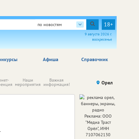
18+
по новостям
9 августа 2026 г.
воскресенье
онкурсы
Афиша
Справочник
Н
рнет-
Наши
Важная
Происшествия
Орел
Здоровье
комп
ренция
мероприятия
информация!
п
ре
Реклама: ООО
"Медиа Траст
Орёл", ИНН
.
7107062130