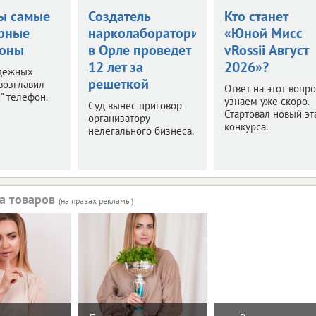
ы самые
Создатель
Кто станет
рные
нарколаборатории
«Юной Мисс
фоны
в Орле проведет
vRossii Август
12 лет за
2026»?
адежных
решеткой
возглавил
Ответ на этот вопр
" телефон.
узнаем уже скоро.
Суд вынес приговор
Стартовал новый эт
организатору
конкурса.
нелегального бизнеса.
а товаров
(на правах рекламы)