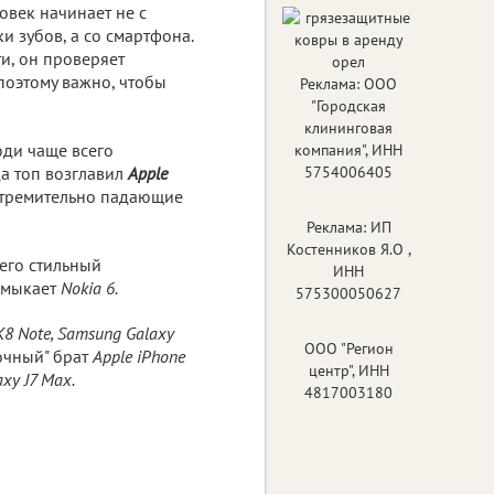
овек начинает не с
и зубов, а со смартфона.
ти, он проверяет
 поэтому важно, чтобы
Реклама: ООО
"Городская
клининговая
ди чаще всего
компания", ИНН
да топ возглавил
Apple
5754006405
стремительно падающие
Реклама: ИП
Костенников Я.О ,
его стильный
ИНН
амыкает
Nokia 6.
575300050627
K8 Note, Samsung Galaxy
ООО "Регион
очный" брат
Apple iPhone
центр", ИНН
xy J7 Max.
4817003180