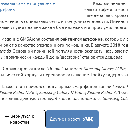
Каждый день чел
чашки кофе или чистк
Еще не встав с крова
домления в социальных сетях и почту, читает новости. Именно
вный спутник нашей жизни был надежным и прослужил долго.
Издание GMSArena составил
рейтинг смартфонов,
которые лю
ирают в качестве электронного помощника. В августе 2018 го
one 6s.
Основной причиной популярности эксперты называют 
ы: практически каждый день "шестерка" становится дешевле.
Вторую строчку после "яблока" занимает
Samsung Galaxy J7 Pro,
аллический корпус и передовое оснащение. Тройку лидеров з
Также в топ наиболее популярных смартфонов вошли
Lenovo 
 Xiaomi Redmi Note 4, Samsung Galaxy J7 Prime, Xiaomi Redmi 4.
"Ябл
анял лишь девятую строчку. В хвосте расположился
Samsung Gala
← Вернуться к
Другие новости в
новостям