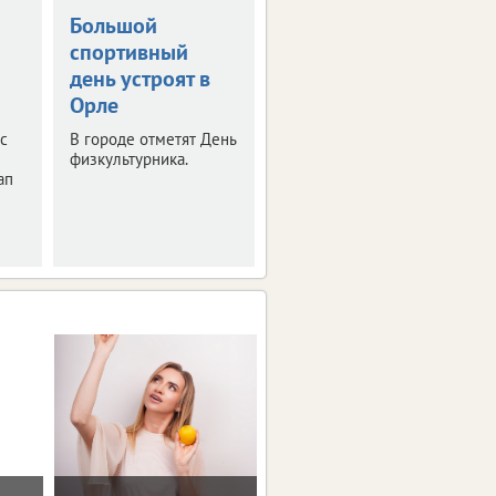
Большой
Экс-мастера
спортивный
энергокомпании
день устроят в
обвиняют в
Орле
получении
взятки
ос
В городе отметят День
физкультурника.
Желание извлечь
ап
выгоду из своих
обязанностей
обернулось
проблемами.
Мотивацию и поддержку