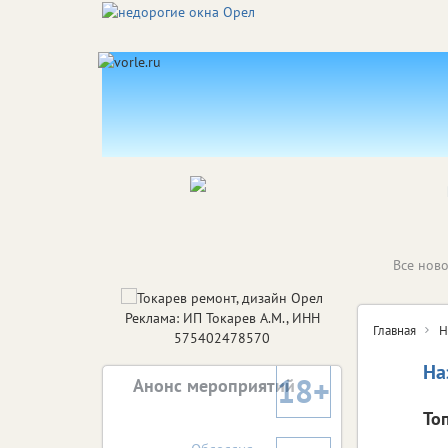
Все ново
Реклама: ИП Токарев А.М., ИНН
Главная
Н
575402478570
На
18+
Анонс мероприятий
То