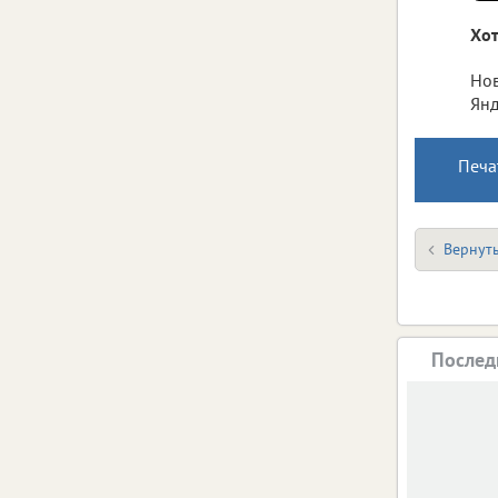
Хот
Нов
Янд
Печа
Вернуть
Послед