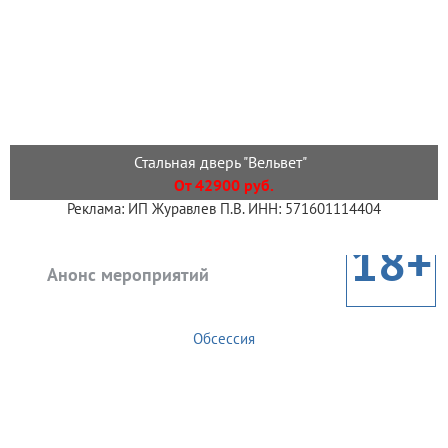
Стальная дверь "Вельвет"
От 42900 руб.
Реклама: ИП Журавлев П.В. ИНН: 571601114404
18+
Анонс мероприятий
Обсессия