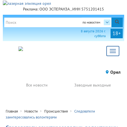
Реклама: ООО ЭСПЕРАНЗА , ИНН 5751201415
по новостям
8 августа 2026 г.
18+
суббота
Toggle
navigat
Орел
Все новости
Заводные выходные
Главная
Новости
Происшествия
Следователи
заинтересовались волонтерами