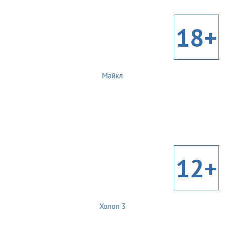
18+
Майкл
12+
Холоп 3