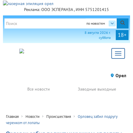
Реклама: ООО ЭСПЕРАНЗА , ИНН 5751201415
по новостям
8 августа 2026 г.
18+
суббота
Toggle
navigat
Орел
Все новости
Заводные выходные
Главная
Новости
Происшествия
Орловец забил подругу
черенком от лопаты