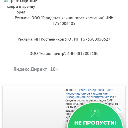
Реклама: ООО "Городская клининговая компания", ИНН
5754006405
Реклама: ИП Костенников Я.О , ИНН 575300050627
ООО "Регион центр", ИНН 4817003180
Яндекс.Директ
© ООО
"Регион центр" 2004 - 2026
Информационное наполнение:
Информационное агентство vRossii.ru
Свидетельство о регистрации СМИ
информационного агентства vRossii.ru
ИА № ФС 77‑35502
выдано РОСКОМНАДЗОРом 04 марта
2009г.
И. О. Главного редактора Нарыков А. Н.
Баннеры на портале размещаются на
НЕ ПРОПУСТИ!
правах рекламы.
Реклама на портале: