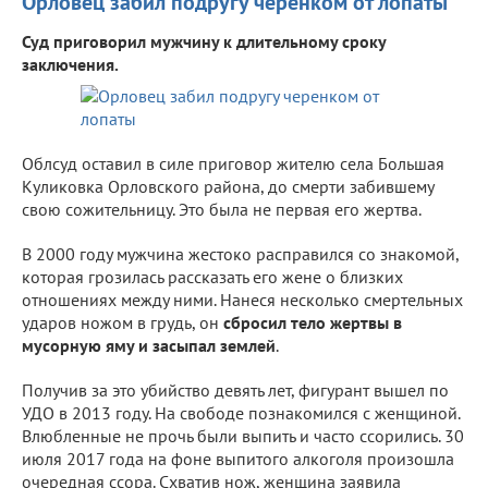
Орловец забил подругу черенком от лопаты
Суд приговорил мужчину к длительному сроку
заключения.
Облсуд оставил в силе приговор жителю села Большая
Куликовка Орловского района, до смерти забившему
свою сожительницу. Это была не первая его жертва.
В 2000 году мужчина жестоко расправился со знакомой,
которая грозилась рассказать его жене о близких
отношениях между ними. Нанеся несколько смертельных
ударов ножом в грудь, он
сбросил тело жертвы в
мусорную яму и засыпал землей
.
Получив за это убийство девять лет, фигурант вышел по
УДО в 2013 году. На свободе познакомился с женщиной.
Влюбленные не прочь были выпить и часто ссорились. 30
июля 2017 года на фоне выпитого алкоголя произошла
очередная ссора. Схватив нож, женщина заявила