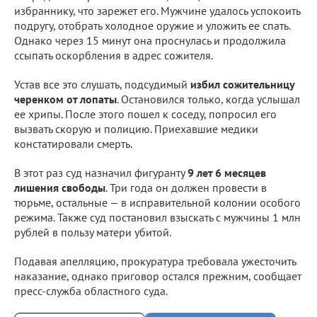
избраннику, что зарежет его. Мужчине удалось успокоить
подругу, отобрать холодное оружие и уложить ее спать.
Однако через 15 минут она проснулась и продолжила
ссыпать оскорбления в адрес сожителя.
Устав все это слушать, подсудимый
избил сожительницу
черенком от лопаты
. Остановился только, когда услышал
ее хрипы. После этого пошел к соседу, попросил его
вызвать скорую и полицию. Приехавшие медики
констатировали смерть.
В этот раз суд назначил фигуранту
9 лет 6 месяцев
лишения свободы
. Три года он должен провести в
тюрьме, остальные — в исправительной колонии особого
режима. Также суд постановил взыскать с мужчины 1 млн
рублей в пользу матери убитой.
Подавая апелляцию, прокуратура требовала ужесточить
наказание, однако приговор остался прежним, сообщает
пресс-служба областного суда.