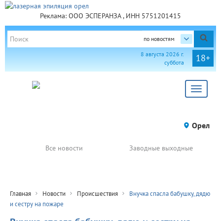
Реклама: ООО ЭСПЕРАНЗА , ИНН 5751201415
по новостям
8 августа 2026 г.
18+
суббота
Toggle
navigat
Орел
Все новости
Заводные выходные
Главная
Новости
Происшествия
Внучка спасла бабушку, дядю
и сестру на пожаре