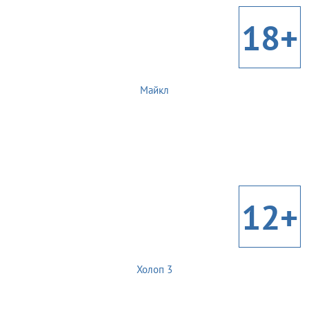
18+
Майкл
12+
Холоп 3