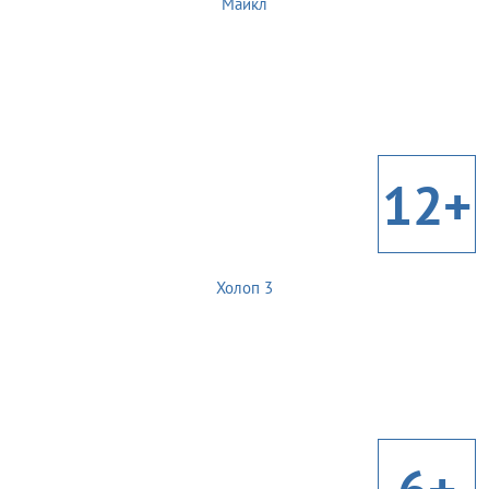
Майкл
12+
Холоп 3
6+