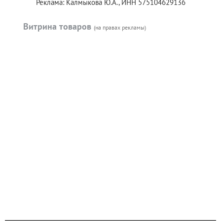
Реклама: Калмыкова Ю.А., ИНН 575104629136
Витрина товаров
(на правах рекламы)