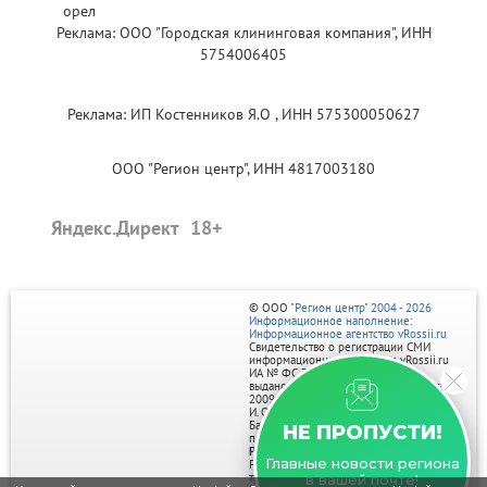
Реклама: ООО "Городская клининговая компания", ИНН
5754006405
Реклама: ИП Костенников Я.О , ИНН 575300050627
ООО "Регион центр", ИНН 4817003180
Яндекс.Директ
© ООО
"Регион центр" 2004 - 2026
Информационное наполнение:
Информационное агентство vRossii.ru
Свидетельство о регистрации СМИ
информационного агентства vRossii.ru
ИА № ФС 77‑35502
выдано РОСКОМНАДЗОРом 04 марта
2009г.
И. О. Главного редактора Нарыков А. Н.
Баннеры на портале размещаются на
НЕ ПРОПУСТИ!
правах рекламы.
Реклама на портале:
Главные новости региона
Рекламное агентство "Умный маркетинг"
тел. 7-910-267-70-40,
в вашей почте!