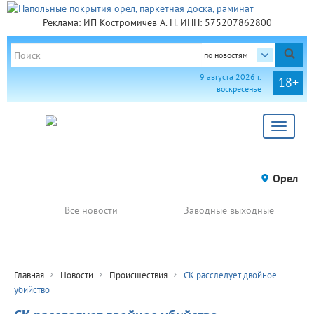
Реклама: ИП Костромичев А. Н. ИНН: 575207862800
по новостям
9 августа 2026 г.
18+
воскресенье
Toggle
navigat
Орел
Все новости
Заводные выходные
Главная
Новости
Происшествия
СК расследует двойное
убийство