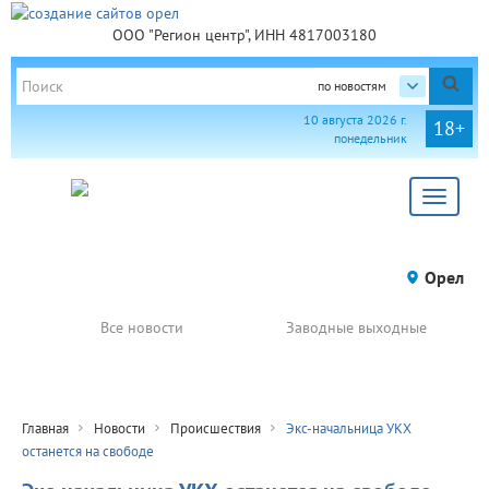
ООО "Регион центр", ИНН 4817003180
по новостям
10 августа 2026 г.
18+
понедельник
Toggle
navigat
Орел
Все новости
Заводные выходные
Главная
Новости
Происшествия
Экс-начальница УКХ
останется на свободе