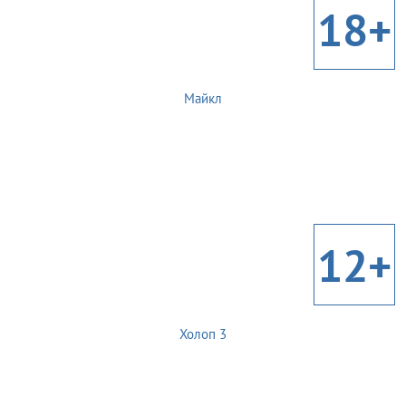
18+
Майкл
12+
Холоп 3