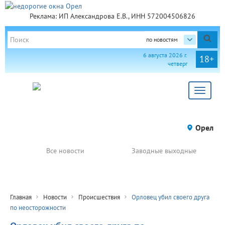
Реклама: ИП Александрова Е.В., ИНН 572004506826
по новостям
6 августа 2026 г.
18+
четверг
Toggle
navigat
Орел
Все новости
Заводные выходные
Главная
Новости
Происшествия
Орловец убил своего друга
по неосторожности