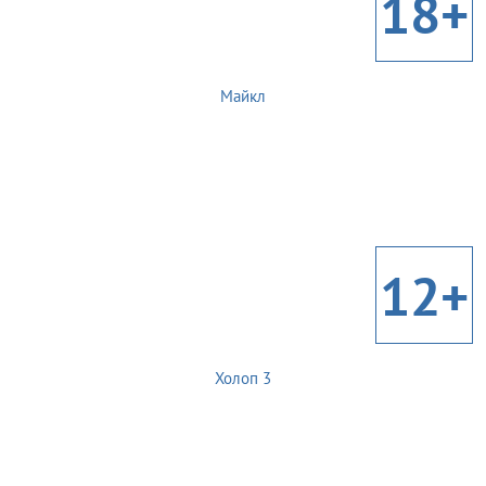
18+
Майкл
12+
Холоп 3