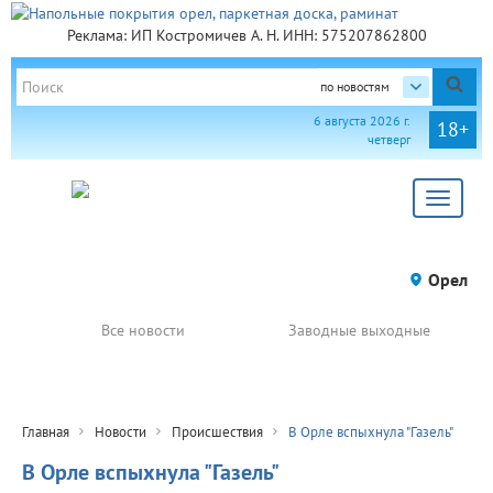
Реклама: ИП Костромичев А. Н. ИНН: 575207862800
по новостям
6 августа 2026 г.
18+
четверг
Toggle
navigat
Орел
Все новости
Заводные выходные
Главная
Новости
Происшествия
В Орле вспыхнула "Газель"
В Орле вспыхнула "Газель"