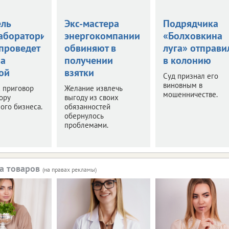
ель
Экс-мастера
Подрядчика
аборатории
энергокомпании
«Болховкина
 проведет
обвиняют в
луга» отправи
за
получении
в колонию
ой
взятки
Суд признал его
виновным в
 приговор
Желание извлечь
мошенничестве.
ору
выгоду из своих
ого бизнеса.
обязанностей
обернулось
проблемами.
а товаров
(на правах рекламы)