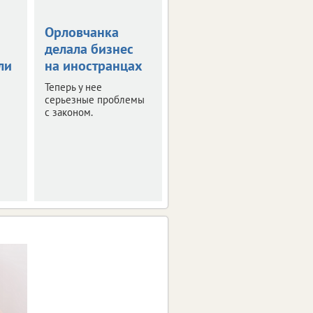
Орловчанка
Орловскую
делала бизнес
область
ли
на иностранцах
атаковали 26
беспилотников
Теперь у нее
серьезные проблемы
Оперативная сводка за
с законом.
ночь.