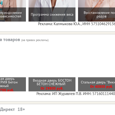
 преодолении
Восстановление по
Программа снижения веса
зависимостей
родов
Реклама: Калмыкова Ю.А., ИНН 57510462913
а товаров
(на правах рекламы)
ая дверь
Входная дверь БОСТОН
РИЯ Бетон
Стальная дверь "Вик
БЕТОН СНЕЖНЫЙ
ежный
От 40800 руб.
От 29800 руб.
700 руб.
Реклама: ИП Журавлев П.В. ИНН: 5716011144
.Директ