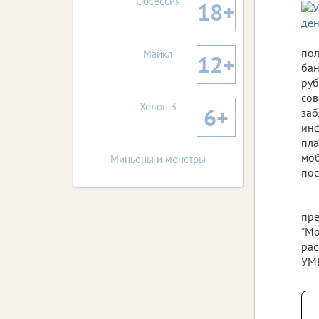
Обсессия
18+
пол
Майкл
12+
бан
руб
сов
Холоп 3
6+
заб
инф
пла
моб
Миньоны и монстры
пос
пре
"Мо
рас
УМВ