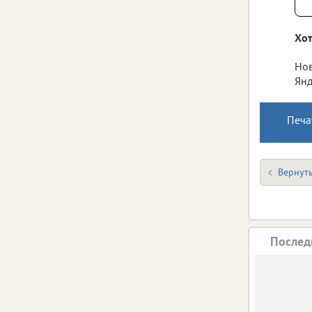
Хот
Нов
Янд
Печа
Вернуть
Послед