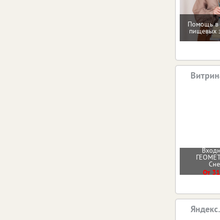
Помощь в
пищевых 
Витрин
Входн
ГЕОМЕТ
Сн
От 31
Яндекс