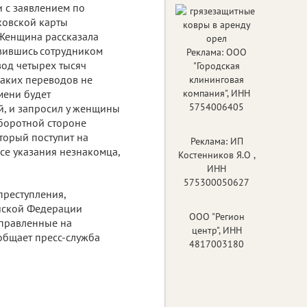
 с заявлением по
ковской карты
 Женщина рассказала
авившись сотрудником
Реклама: ООО
евод четырех тысяч
"Городская
каких переводов не
клининговая
мени будет
компания", ИНН
5754006405
, и запросил у женщины
боротной стороне
торый поступит на
Реклама: ИП
се указания незнакомца,
Костенников Я.О ,
ИНН
575300050627
преступления,
ийской Федерации
ООО "Регион
аправленные на
центр", ИНН
общает пресс-служба
4817003180