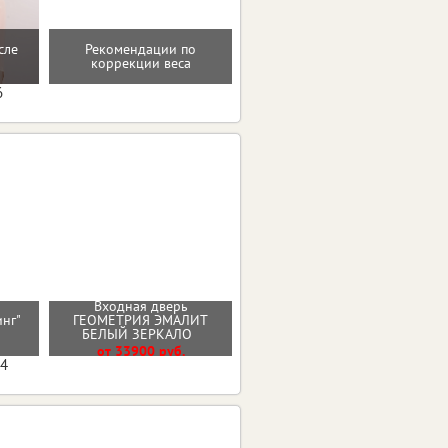
сле
Рекомендации по
Домашние упражнения и
коррекции веса
тренировки
6
Входная дверь
Входная дверь МОЛДИНГ
инг"
ГЕОМЕТРИЯ ЭМАЛИТ
ЭМАЛИТ БЕЛЫЙ
БЕЛЫЙ ЗЕРКАЛО
От 30100 руб.
от 33900 руб.
04