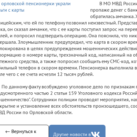
В МО МВД России
пропаже денег с бан
обратилась амчанка.
ицейским, что ей по телефону позвонил неизвестный. Предст
ка, он сказал амчанке, что с ее карты поступил запрос на пер
лей, и попросил подтвердить операцию. Она пояснила, что ни
ершала. Злоумышленник предупредил, что карта в скором вре
локирована в целях предупреждения мошеннических действий
ормацию о номере карты, трехзначный код, написанный на о
тежного средства, а также попросил сообщить ему СМС-код, ко
ильный телефон в скором времени. Пенсионерка выполнила в
ле чего с ее счета исчезли 12 тысяч рублей.
По данному факту возбуждено уголовное дело по признакам 
дусмотренного частью 2 статьи 159 Уголовного кодекса Росс
шенничество". Сотрудники полиции проводят мероприятия, н
крытие и установление всех обстоятельств произошедшего, со
Д России по Орловской области.
← Вернуться к
Другие новости в