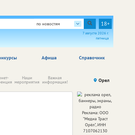
18+
по новостям
7 августа 2026 г.
пятница
онкурсы
Афиша
Справочник
Н
рнет-
Наши
Важная
Происшествия
Орел
Здоровье
комп
ренция
мероприятия
информация!
п
ре
Реклама: ООО
"Медиа Траст
Орёл", ИНН
7107062130