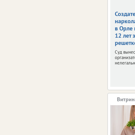
Создат
наркол
в Орле
12 лет 
решетк
Суд вынес
организат
нелегальн
Витрин