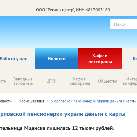
ООО "Регион центр", ИНН 4817003180
Кафе и
Работа у нас
Новости
К
рестораны
Заводные
Кафе и
Инте
сти
ДТП
Общество
выходные
рестораны
конфе
овости
Происшествия
У орловской пенсионерки украли деньги с карты
орловской пенсионерки украли деньги с карты
тельница Мценска лишилась 12 тысяч рублей.