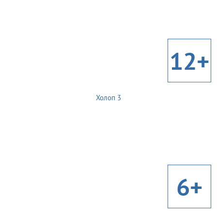
12+
Холоп 3
6+