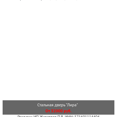
Стальная дверь "Лира"
От 32000 руб.
Реклама: ИП Журавлев П.В. ИНН: 571601114404