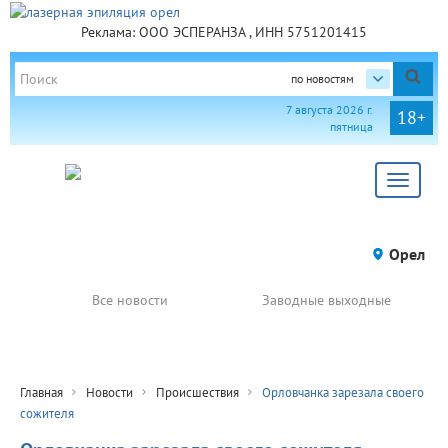
Реклама: ООО ЭСПЕРАНЗА , ИНН 5751201415
по новостям
7 августа 2026 г.
18+
пятница
Toggle
navigat
Орел
Все новости
Заводные выходные
Главная
Новости
Происшествия
Орловчанка зарезала своего
сожителя