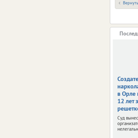
Вернуть
Послед
Создат
наркол
в Орле
12 лет 
решетк
Суд вынес
организат
нелегальн