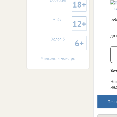
Обсессия
18+
реб
Майкл
12+
до 
Холоп 3
6+
Миньоны и монстры
Хот
Нов
Янд
Печа