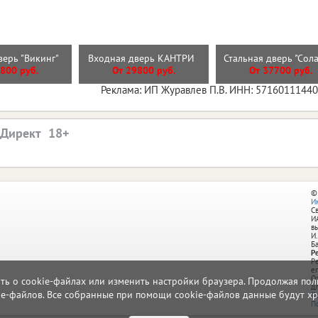
верь "Викинг"
Входная дверь КАНТРИ
Стальная дверь "Сол
800 руб.
От 29800 руб.
От 37700 руб.
Реклама: ИП Журавлев П.В. ИНН: 5716011144
.Директ
©
И
С
И
в
И.
Б
Р
Р
e
О
ать о cookie-файлах или изменить настройки браузера. Продолжая поль
д
ie-файлов. Все собранные при помощи cookie-файлов данные будут хр
П
П