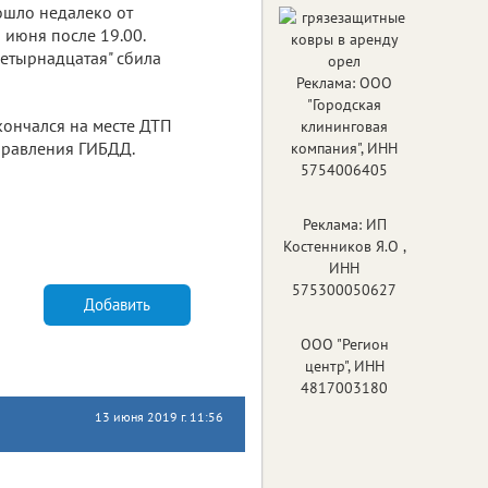
ошло недалеко от
 июня после 19.00.
четырнадцатая" сбила
Реклама: ООО
"Городская
кончался на месте ДТП
клининговая
правления ГИБДД.
компания", ИНН
5754006405
Реклама: ИП
Костенников Я.О ,
ИНН
575300050627
Добавить
ООО "Регион
центр", ИНН
4817003180
13 июня 2019 г. 11:56