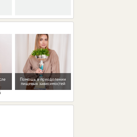
сле
Помощь в преодолении
Консультация по питанию
пищевых зависимостей
6