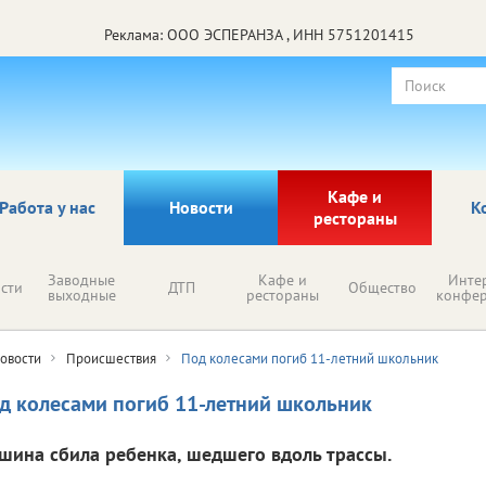
Реклама: ООО ЭСПЕРАНЗА , ИНН 5751201415
Кафе и
Работа у нас
Новости
К
рестораны
Заводные
Кафе и
Инте
сти
ДТП
Общество
выходные
рестораны
конфе
овости
Происшествия
Под колесами погиб 11-летний школьник
д колесами погиб 11-летний школьник
шина сбила ребенка, шедшего вдоль трассы.