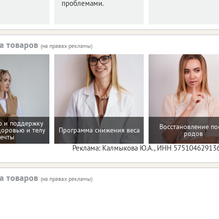
проблемами.
а товаров
(на правах рекламы)
 и поддержку
Восстановление по
доровью и телу
Программа снижения веса
родов
ечты
Реклама: Калмыкова Ю.А., ИНН 57510462913
а товаров
(на правах рекламы)