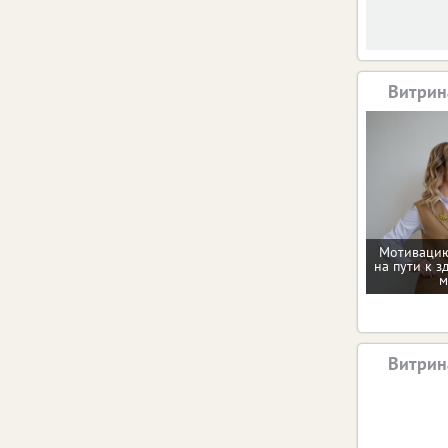
Витрин
Мотивацию
на пути к з
м
Витрин