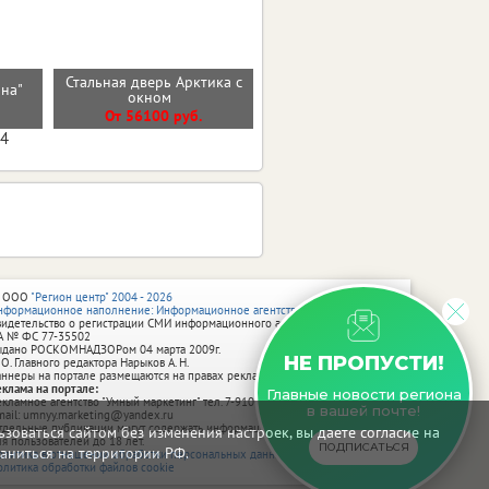
Стальная дверь Арктика с
ана"
Стальная дверь "Эверест"
окном
От 35200 руб.
От 56100 руб.
04
 ООО
"Регион центр" 2004 - 2026
нформационное наполнение: Информационное агентство vRossii.ru
видетельство о регистрации СМИ информационного агентства vRossii.ru
А № ФС 77‑35502
ыдано РОСКОМНАДЗОРом 04 марта 2009г.
НЕ ПРОПУСТИ!
 О. Главного редактора Нарыков А. Н.
аннеры на портале размещаются на правах рекламы.
еклама на портале:
Главные новости региона
екламное агентство "Умный маркетинг" тел. 7-910-267-70-40,
в вашей почте!
mail: umnyy.marketing@yandex.ru
тдельные публикации могут содержать информацию, не предназначенную
зоваться сайтом без изменения настроек, вы даете согласие на
ля пользователей до 18 лет.
ПОДПИСАТЬСЯ
аниться на территории РФ.
олитика в отношении обработки персональных данных
олитика обработки файлов cookie