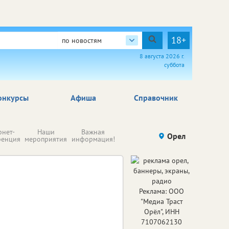
18+
по новостям
8 августа 2026 г.
суббота
онкурсы
Афиша
Справочник
Н
рнет-
Наши
Важная
Происшествия
Орел
Здоровье
комп
ренция
мероприятия
информация!
п
ре
Реклама: ООО
"Медиа Траст
Орёл", ИНН
7107062130