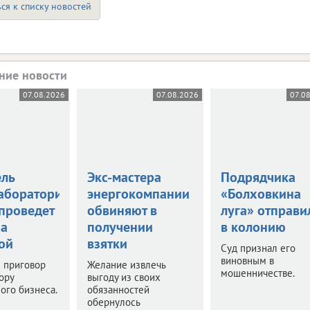
ся к списку новостей
ние новости
07.08.2026
07.08.2026
07.0
ель
Экс-мастера
Подрядчика
аборатории
энергокомпании
«Болховкина
 проведет
обвиняют в
луга» отправи
за
получении
в колонию
ой
взятки
Суд признал его
виновным в
 приговор
Желание извлечь
мошенничестве.
ору
выгоду из своих
ого бизнеса.
обязанностей
обернулось