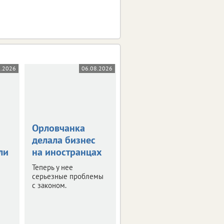
8.2026
06.08.2026
05.08.2026
Орловчанка
Орловскую
делала бизнес
область
ли
на иностранцах
атаковали 26
беспилотников
Теперь у нее
серьезные проблемы
Оперативная сводка за
с законом.
ночь.