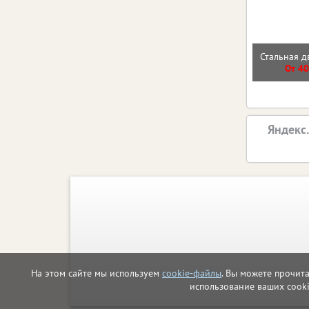
Стальная д
От 40
Яндекс
На этом сайте мы используем
cookie-файлы
. Вы можете прочит
использование ваших cook