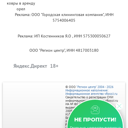
Реклама: ООО "Городская клининговая компания", ИНН
5754006405
Реклама: ИП Костенников Я.О , ИНН 575300050627
ООО "Регион центр", ИНН 4817003180
Яндекс.Директ
© ООО
"Регион центр" 2004 - 2026
Информационное наполнение:
Информационное агентство vRossii.ru
Свидетельство о регистрации СМИ
информационного агентства vRossii.ru
ИА № ФС 77‑35502
выдано РОСКОМНАДЗОРом 04 марта
2009г.
И. О. Главного редактора Нарыков А. Н.
Баннеры на портале размещаются на
НЕ ПРОПУСТИ!
правах рекламы.
Реклама на портале:
Главные новости региона