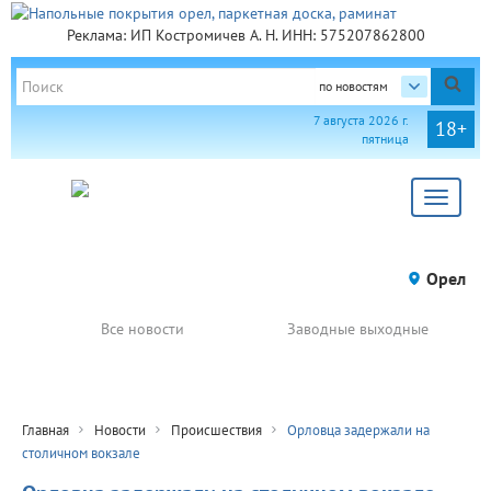
Реклама: ИП Костромичев А. Н. ИНН: 575207862800
по новостям
7 августа 2026 г.
18+
пятница
Toggle
navigat
Орел
Все новости
Заводные выходные
Главная
Новости
Происшествия
Орловца задержали на
столичном вокзале