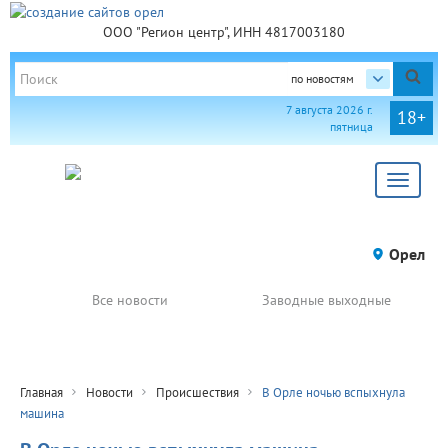
ООО "Регион центр", ИНН 4817003180
по новостям
7 августа 2026 г.
18+
пятница
Toggle
navigat
Орел
Все новости
Заводные выходные
Главная
Новости
Происшествия
В Орле ночью вспыхнула
машина