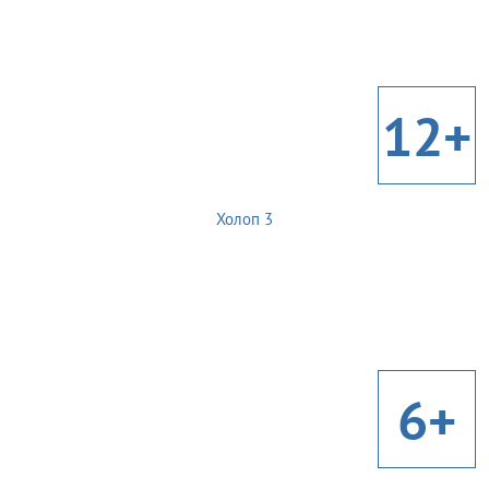
12+
Холоп 3
6+