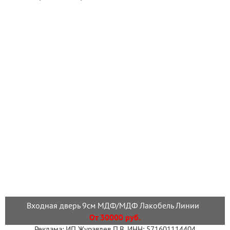
Входная дверь 9см МДФ/МДФ Лакобель Линии
От 30000 руб.
Реклама: ИП Журавлев П.В. ИНН: 571601114404