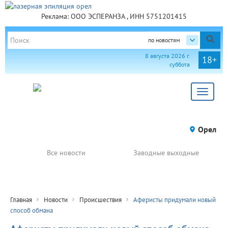
Реклама: ООО ЭСПЕРАНЗА , ИНН 5751201415
по новостям
8 августа 2026 г.
18+
суббота
Toggle
navigat
Орел
Все новости
Заводные выходные
Главная
Новости
Происшествия
Аферисты придумали новый
способ обмана