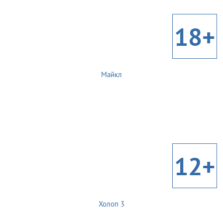
18+
Майкл
12+
Холоп 3