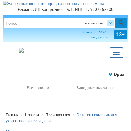
Реклама: ИП Костромичев А. Н. ИНН: 575207862800
по новостям
10 августа 2026 г.
18+
понедельник
Toggle
navigat
Орел
Все новости
Заводные выходные
Главная
Новости
Происшествия
Орловец ночью пытался
украсть ювелирное изделие