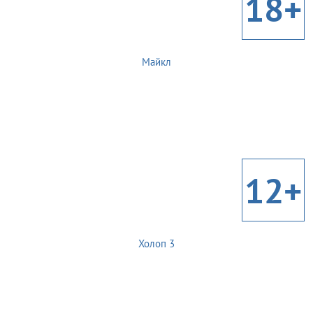
18+
Майкл
12+
Холоп 3