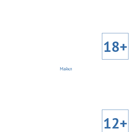
18+
Майкл
12+