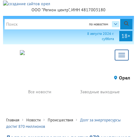
ООО "Регион центр", ИНН 4817003180
по новостям
8 августа 2026 г.
18+
суббота
Toggle
navigat
Орел
Все новости
Заводные выходные
Главная
Новости
Происшествия
Долг за энергоресурсы
достиг 870 миллионов