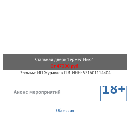
Стальная дверь "Гермес Нью"
От 47300 руб.
Реклама: ИП Журавлев П.В. ИНН: 571601114404
18+
Анонс мероприятий
Обсессия