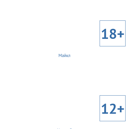
18+
Майкл
12+