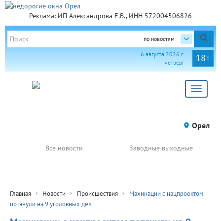
Реклама: ИП Александрова Е.В., ИНН 572004506826
по новостям
6 августа 2026 г.
18+
четверг
Toggle
navigat
Орел
Все новости
Заводные выходные
Главная
Новости
Происшествия
Махинации с нацпроектом
потянули на 9 уголовных дел