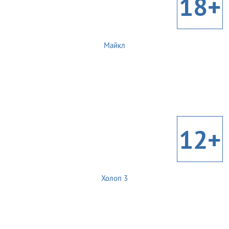
18+
Майкл
12+
Холоп 3