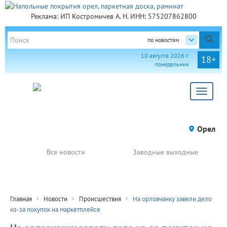
Реклама: ИП Костромичев А. Н. ИНН: 575207862800
по новостям
10 августа 2026 г.
18+
понедельник
Toggle
navigat
Орел
Все новости
Заводные выходные
Главная
Новости
Происшествия
На орловчанку завели дело
из-за покупок на маркетплейсе