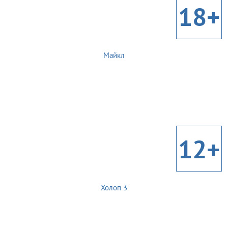
18+
Майкл
12+
Холоп 3