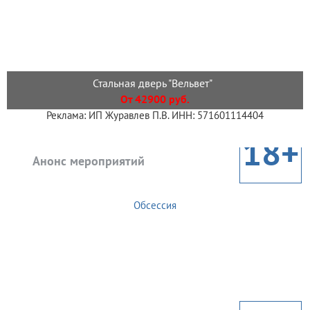
Стальная дверь "Вельвет"
От 42900 руб.
Реклама: ИП Журавлев П.В. ИНН: 571601114404
18+
Анонс мероприятий
Обсессия