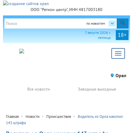
ООО "Регион центр", ИНН 4817003180
по новостям
7 августа 2026 г.
18+
пятница
Toggle
navigat
Орел
Все новости
Заводные выходные
Главная
Новости
Происшествия
Водитель из Орла накопил
143 штрафа