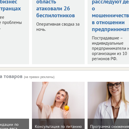
 бизнес
область
расследуют де
странцах
атаковали 26
о
беспилотников
мошенничеств
нее
в отношении
е проблемы
Оперативная сводка за
.
предпринимат
ночь.
Пострадавшие –
индивидуальные
предприниматели 
организации из 10
регионов РФ.
а товаров
(на правах рекламы)
ндации по
Консультация по питанию
Программа снижения
кции веса