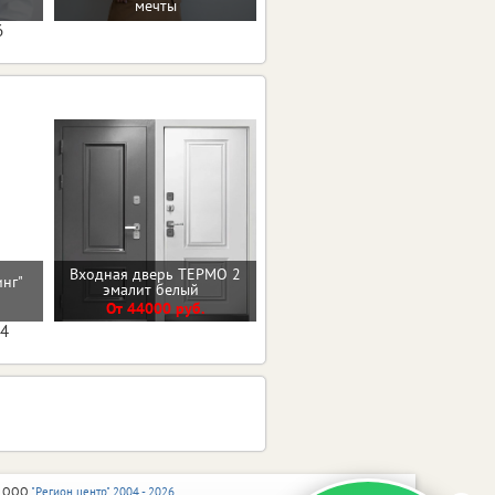
мечты
6
Входная дверь ТЕРМО 2
Входная дверь БОСТОН
инг"
эмалит белый
БЕТОН СНЕЖНЫЙ
От 44000 руб.
От 29800 руб.
04
 ООО
"Регион центр" 2004 - 2026