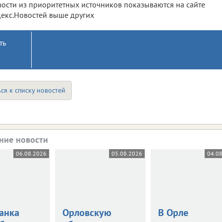
ости из приоритетных источников показываются на сайте
екс.Новостей выше других
ть
ся к списку новостей
ние новости
06.08.2026
05.08.2026
04.0
анка
Орловскую
В Орле