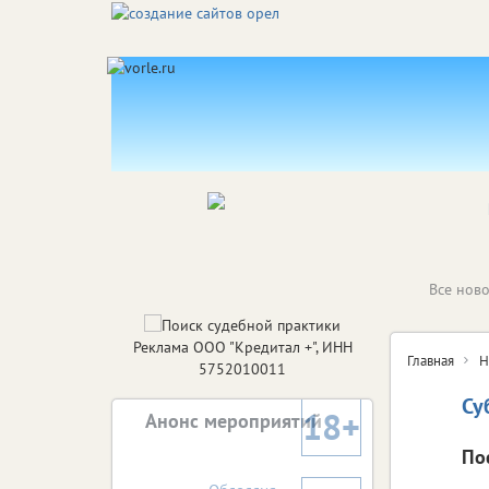
Все ново
Реклама ООО "Кредитал +", ИНН
Главная
Н
5752010011
Су
18+
Анонс мероприятий
По