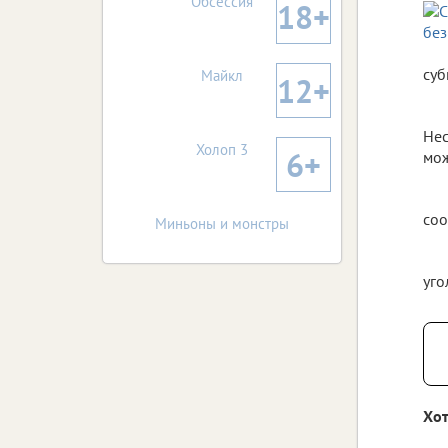
Обсессия
18+
суб
Майкл
12+
Нес
Холоп 3
6+
мож
соо
Миньоны и монстры
уго
Хот