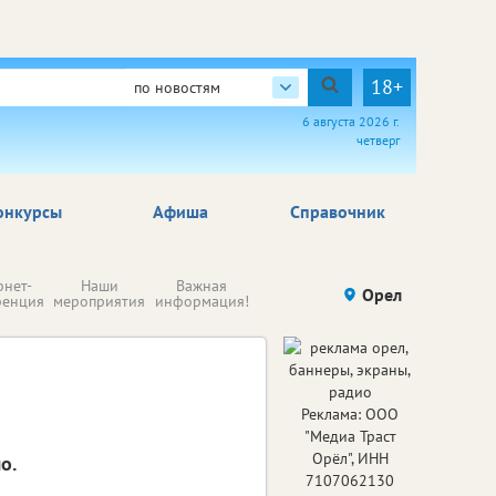
18+
по новостям
6 августа 2026 г.
четверг
онкурсы
Афиша
Справочник
Н
рнет-
Наши
Важная
Происшествия
Орел
Здоровье
комп
ренция
мероприятия
информация!
п
ре
Реклама: ООО
"Медиа Траст
Орёл", ИНН
о.
7107062130