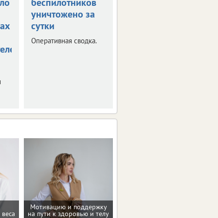
ло
беспилотников
Михалицына
уничтожено за
тушат гараж
ах
сутки
Пострадал мужчина,
пытавшийся
Оперативная сводка.
справиться с огнем
елей
самостоятельно.
и
Мотивацию и поддержку
Домашние упражнения и
 веса
на пути к здоровью и телу
тренировки