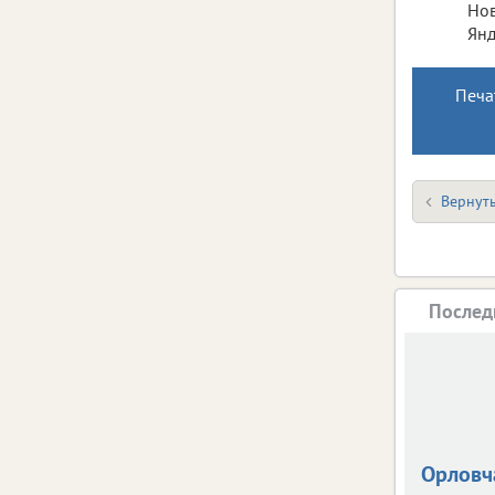
Нов
Янд
Печа
Вернуть
Послед
Орловч