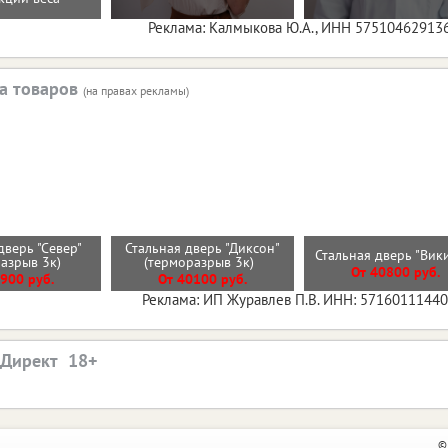
Реклама: Калмыкова Ю.А., ИНН 57510462913
а товаров
(на правах рекламы)
дверь "Север"
Стальная дверь "Диксон"
Стальная дверь "Вик
разрыв 3к)
(терморазрыв 3к)
От 40800 руб.
900 руб.
От 40100 руб.
Реклама: ИП Журавлев П.В. ИНН: 5716011144
.Директ
©