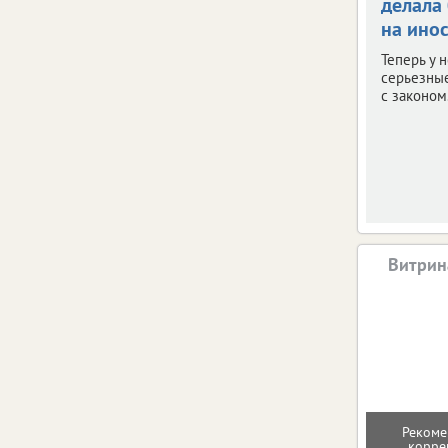
делала
на ино
Теперь у 
серьезны
с законом
Витрин
Рекоме
корре