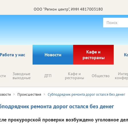
ООО "Регион центр", ИНН 4817003180
Кафе и
Работа у нас
Новости
К
рестораны
Заводные
Кафе и
Инте
сти
ДТП
Общество
выходные
рестораны
конфе
овости
Происшествия
Субподрядчик ремонта дорог остался без денег
бподрядчик ремонта дорог остался без денег
сле прокурорской проверки возбуждено уголовное дел