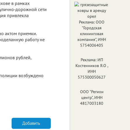
лхове в рамках
 улично-дорожной сети
ция привлекла
Реклама: ООО
"Городская
но актом приемки.
клининговая
проделанную работу не
компания", ИНН
5754006405
лионов рублей,
Реклама: ИП
Костенников Я.О ,
ИНН
 полиции возбуждено
575300050627
ООО "Регион
центр", ИНН
4817003180
Добавить