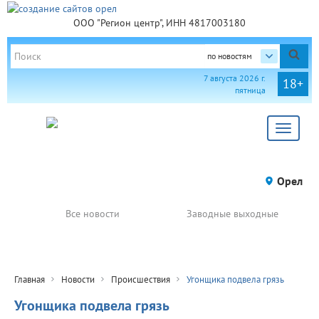
ООО "Регион центр", ИНН 4817003180
по новостям
7 августа 2026 г.
18+
пятница
Toggle
navigat
Орел
Все новости
Заводные выходные
Главная
Новости
Происшествия
Угонщика подвела грязь
Угонщика подвела грязь