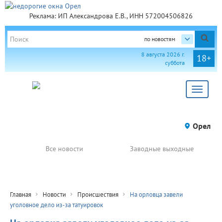
Реклама: ИП Александрова Е.В., ИНН 572004506826
по новостям
8 августа 2026 г.
18+
суббота
Toggle
navigat
Орел
Все новости
Заводные выходные
Главная
Новости
Происшествия
На орловца завели
уголовное дело из-за татуировок