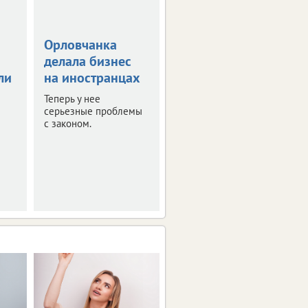
Орловчанка
Орловскую
делала бизнес
область
ли
на иностранцах
атаковали 26
беспилотников
Теперь у нее
серьезные проблемы
Оперативная сводка за
с законом.
ночь.