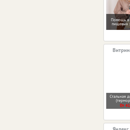
Помощь в
пищевых 
Витрин
Стальная д
(термо
От 41
Яндекс