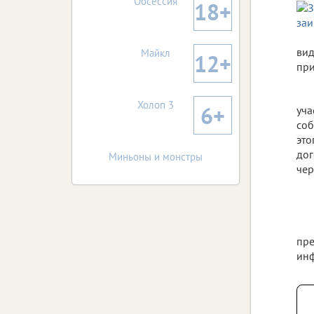
Обсессия
18+
вид
Майкл
12+
при
Холоп 3
6+
уча
соб
это
дог
Миньоны и монстры
чер
пре
инф