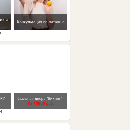
Мотивацию и поддержку
ия и
Консультация по питанию
на пути к здоровью и телу
мечты
6
Входная дверь 9см МДФ/
НТРИ
Стальная дверь "Викинг"
МДФ Лакобель Линии
От 40800 руб.
От 30000 руб.
04