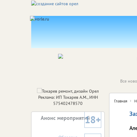
Все ново
Реклама: ИП Токарев А.М., ИНН
Главная
Н
575402478570
За
18+
Анонс мероприятий
Ал