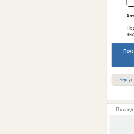
Хот
Нов
Янд
Печа
Вернуть
Послед