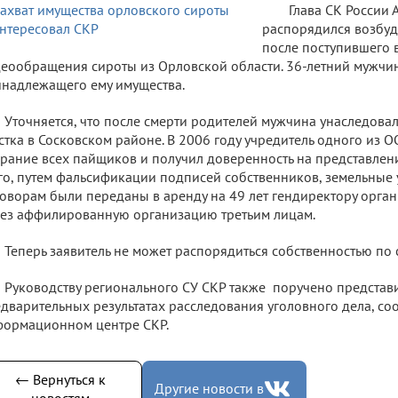
Глава СК России
распорядился возбуд
после поступившего в
еообращения сироты из Орловской области. 36-летний мужчин
надлежащего ему имущества.
Уточняется, что после смерти родителей мужчина унаследова
стка в Сосковском районе. В 2006 году учредитель одного из 
рание всех пайщиков и получил доверенность на представлени
го, путем фальсификации подписей собственников, земельные
оворам были переданы в аренду на 49 лет гендиректору органи
ез аффилированную организацию третьим лицам.
Теперь заявитель не может распорядиться собственностью по
Руководству регионального СУ СКР также поручено представи
дварительных результатах расследования уголовного дела, со
ормационном центре СКР.
← Вернуться к
Другие новости в
новостям