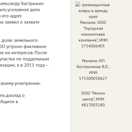
 Александр Бастрыкин
ить уголовное дело
 его адрес
а заявил о захвате
Реклама: ООО
"Городская
клининговая
л долю земельного
компания", ИНН
ООО устроил фиктивное
5754006405
е их интересов. После
 участки по поддельным
Реклама: ИП
зации, а в 2011 году –
Костенников Я.О ,
ИНН
575300050627
 своему усмотрению.
ООО "Регион
ть доклад о
центр", ИНН
общили в
4817003180