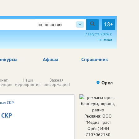
18+
по новостям
7 августа 2026 г.
пятница
онкурсы
Афиша
Справочник
Н
рнет-
Наши
Важная
Происшествия
Орел
Здоровье
комп
ренция
мероприятия
информация!
п
ре
овал СКР
 СКР
Реклама: ООО
"Медиа Траст
Орёл", ИНН
7107062130