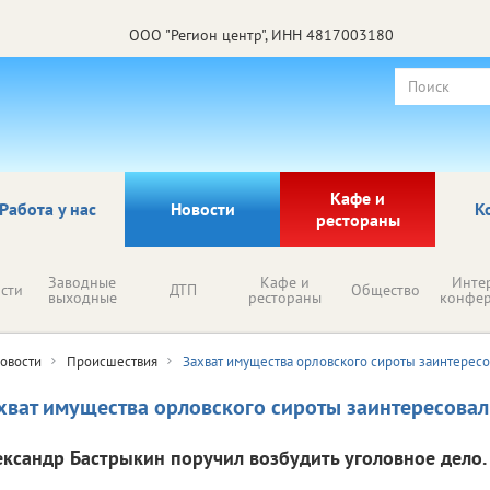
ООО "Регион центр", ИНН 4817003180
Кафе и
Работа у нас
Новости
К
рестораны
Заводные
Кафе и
Инте
сти
ДТП
Общество
выходные
рестораны
конфе
овости
Происшествия
Захват имущества орловского сироты заинтерес
хват имущества орловского сироты заинтересовал
ександр Бастрыкин поручил возбудить уголовное дело.