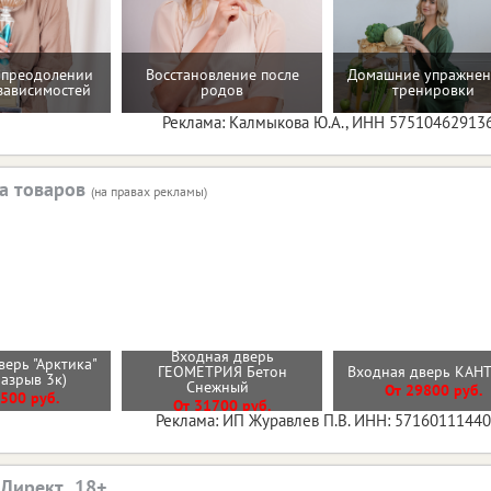
 преодолении
Восстановление после
Домашние упражнен
зависимостей
родов
тренировки
Реклама: Калмыкова Ю.А., ИНН 57510462913
а товаров
(на правах рекламы)
Входная дверь
верь "Арктика"
ГЕОМЕТРИЯ Бетон
Входная дверь КА
разрыв 3к)
Снежный
От 29800 руб.
500 руб.
От 31700 руб.
Реклама: ИП Журавлев П.В. ИНН: 5716011144
.Директ