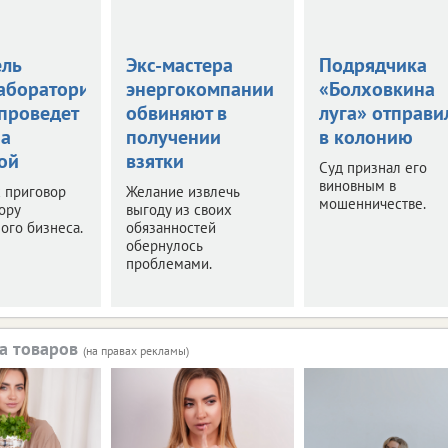
ель
Экс-мастера
Подрядчика
аборатории
энергокомпании
«Болховкина
 проведет
обвиняют в
луга» отправи
за
получении
в колонию
ой
взятки
Суд признал его
виновным в
 приговор
Желание извлечь
мошенничестве.
ору
выгоду из своих
ого бизнеса.
обязанностей
обернулось
проблемами.
а товаров
(на правах рекламы)