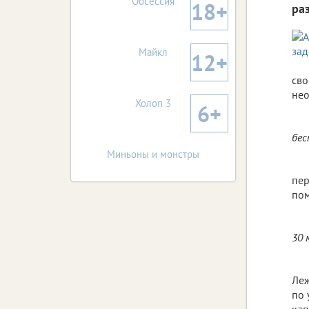
Обсессия
18+
ра
Майкл
12+
сво
нео
Холоп 3
6+
бес
Миньоны и монстры
пер
пом
30 
Леж
по 
кап