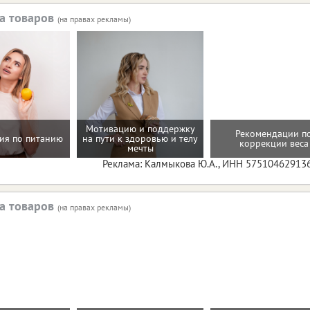
а товаров
(на правах рекламы)
Мотивацию и поддержку
Рекомендации п
ия по питанию
на пути к здоровью и телу
коррекции веса
мечты
Реклама: Калмыкова Ю.А., ИНН 57510462913
а товаров
(на правах рекламы)