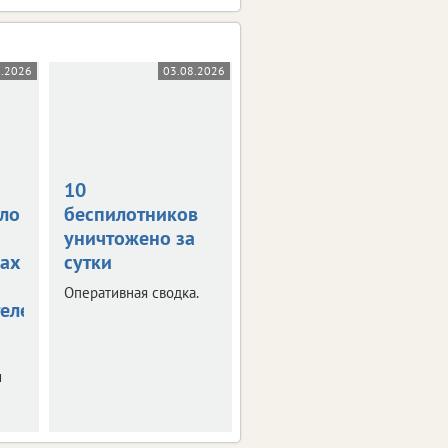
8.2026
03.08.2026
31.07.2026
10
В Орле на
ло
беспилотников
Михалицына
уничтожено за
тушат гараж
ах
сутки
Пострадал мужчина,
пытавшийся
Оперативная сводка.
справиться с огнем
елей
самостоятельно.
и