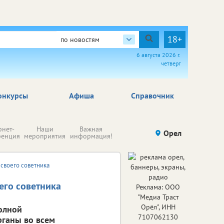
18+
по новостям
6 августа 2026 г.
четверг
онкурсы
Афиша
Справочник
Н
рнет-
Наши
Важная
Происшествия
Орел
Здоровье
комп
ренция
мероприятия
информация!
п
ре
своего советника
его советника
Реклама: ООО
"Медиа Траст
Орёл", ИНН
олной
7107062130
рганы во всем