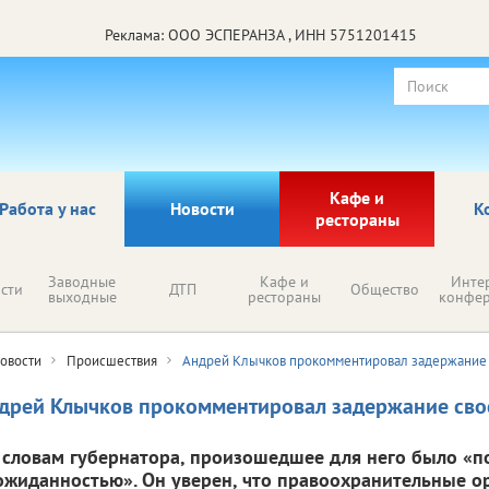
Реклама: ООО ЭСПЕРАНЗА , ИНН 5751201415
Кафе и
Работа у нас
Новости
К
рестораны
Заводные
Кафе и
Инте
сти
ДТП
Общество
выходные
рестораны
конфе
овости
Происшествия
Андрей Клычков прокомментировал задержание 
дрей Клычков прокомментировал задержание сво
 словам губернатора, произошедшее для него было «п
ожиданностью». Он уверен, что правоохранительные о