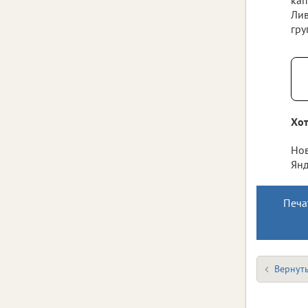
Лив
гру
Хот
Нов
Янд
Печа
Вернуть