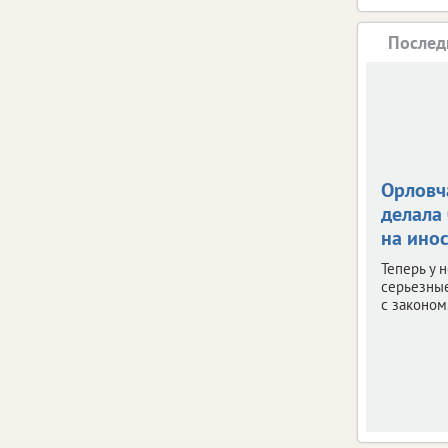
Послед
Орловч
делала
на ино
Теперь у 
серьезны
с законом