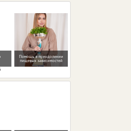
о
Помощь в преодолении
Восстановление после
пищевых зависимостей
родов
6