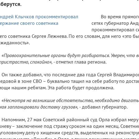
зберутся.
Во время прямог
сетях губернатор Ан
прокомментировал с
его советника Сергея Лежнева. По его словам, для него «это б
жиданность».
«Правоохранительные органы будут разбираться. Уверен, что в
пристрастно, спокойно», -
отметил глава региона.
Он также добавил, что последние два года Сергей Владимиро
едовой в зоне СВО – буквально тащил на себе работу по дост
ощи нашим ребятам. Эта работа будет продолжена.
«Несмотря на возникшие обстоятельства, необходимо двигатьс
мая запланировали доставку грузов», -
добавил губернатор.
Напомним, 27 мая Советский районный суд Орла избрал меру
неву – заключение под стражу сроком на один месяц. Советни
уголовному делу о хищении средств, выделенных на реконстр
ремонт моста «Дружба» в Орле, а также реконструкцию моста 