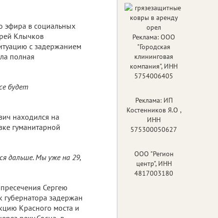
о эфира в социальных
дрей Клычков
Реклама: ООО
итуацию с задержанием
"Городская
ыла полная
клининговая
компания", ИНН
5754006405
се будет
Реклама: ИП
Костенников Я.О ,
вич находился на
ИНН
авке гуманитарной
575300050627
ООО "Регион
я дальше. Мы уже на 29,
центр", ИНН
4817003180
 пресечения Сергею
к губернатора задержан
укцию Красного моста и
через реку Сосна в