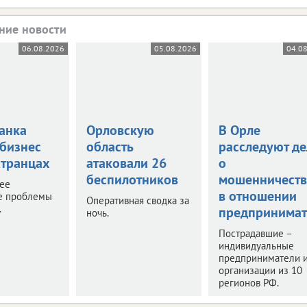
ние новости
06.08.2026
05.08.2026
04.0
анка
Орловскую
В Орле
 бизнес
область
расследуют де
странцах
атаковали 26
о
беспилотников
мошенничеств
нее
в отношении
е проблемы
Оперативная сводка за
.
предпринимат
ночь.
Пострадавшие –
индивидуальные
предприниматели 
организации из 10
регионов РФ.