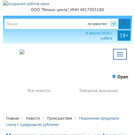
ООО "Регион центр", ИНН 4817003180
по новостям
8 августа 2026 г.
18+
суббота
Toggle
navigat
Орел
Все новости
Заводные выходные
Главная
Новости
Происшествия
Мошенники придумали
схему с «цифровыми рублями»