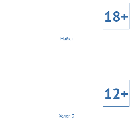
18+
Майкл
12+
Холоп 3