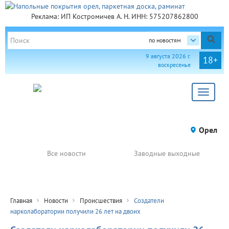
Реклама: ИП Костромичев А. Н. ИНН: 575207862800
по новостям
9 августа 2026 г.
18+
воскресенье
Toggle
navigat
Орел
Все новости
Заводные выходные
Главная
Новости
Происшествия
Создатели
нарколаборатории получили 26 лет на двоих