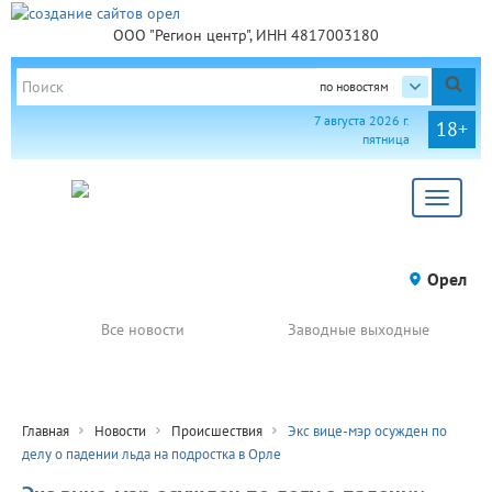
ООО "Регион центр", ИНН 4817003180
по новостям
7 августа 2026 г.
18+
пятница
Toggle
navigat
Орел
Все новости
Заводные выходные
Главная
Новости
Происшествия
Экс вице-мэр осужден по
делу о падении льда на подростка в Орле