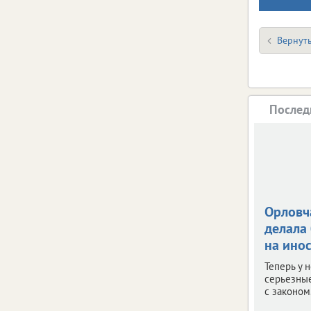
Вернуть
Послед
Орловч
делала
на ино
Теперь у 
серьезны
с законом