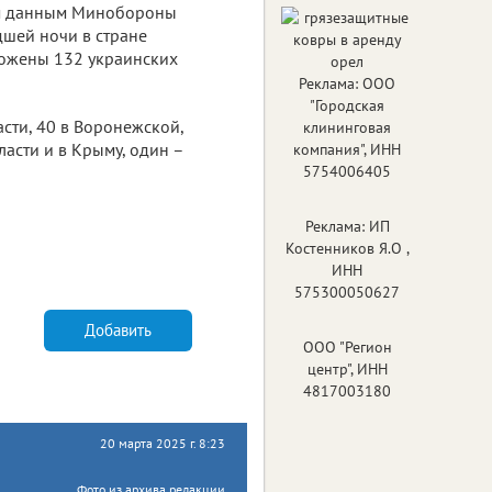
м данным Минобороны
дшей ночи в стране
тожены 132 украинских
Реклама: ООО
"Городская
асти, 40 в Воронежской,
клининговая
ласти и в Крыму, один –
компания", ИНН
5754006405
Реклама: ИП
Костенников Я.О ,
ИНН
575300050627
Добавить
ООО "Регион
центр", ИНН
4817003180
20 марта 2025 г. 8:23
Фото из архива редакции