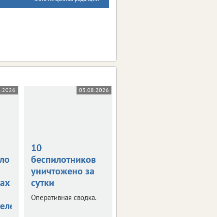
8.2026
03.08.2026
31.07.2026
10
В Орле на
ло
беспилотников
Михалицына
уничтожено за
тушат гараж
ах
сутки
Пострадал мужчина,
пытавшийся
Оперативная сводка.
справиться с огнем
елей
самостоятельно.