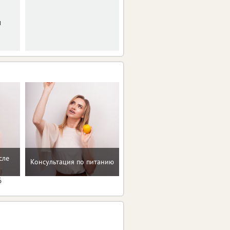
и
сле
Помощь в преодолении
Консультация по питанию
пищевых зависимостей
6