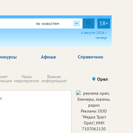
18+
по новостям
6 августа 2026 г.
четверг
онкурсы
Афиша
Справочник
Н
рнет-
Наши
Важная
Происшествия
Орел
Здоровье
комп
ренция
мероприятия
информация!
п
ре
а
Реклама: ООО
"Медиа Траст
Орёл", ИНН
7107062130