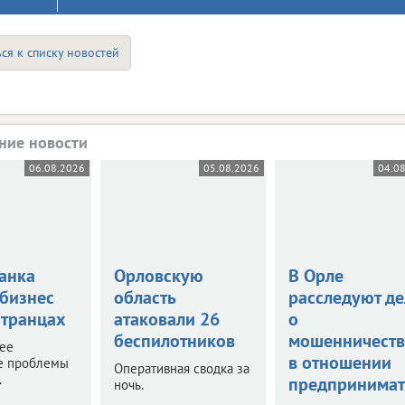
ся к списку новостей
ние новости
06.08.2026
05.08.2026
04.0
анка
Орловскую
В Орле
 бизнес
область
расследуют де
странцах
атаковали 26
о
беспилотников
мошенничеств
нее
в отношении
е проблемы
Оперативная сводка за
.
предпринимат
ночь.