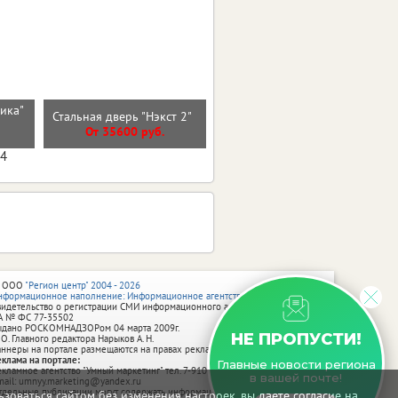
тика"
Стальная дверь "Нэкст 2"
Стальная дверь "Босфор"
)
От 35600 руб.
От 25000 руб.
04
 ООО
"Регион центр" 2004 - 2026
нформационное наполнение: Информационное агентство vRossii.ru
видетельство о регистрации СМИ информационного агентства vRossii.ru
А № ФС 77‑35502
ыдано РОСКОМНАДЗОРом 04 марта 2009г.
НЕ ПРОПУСТИ!
 О. Главного редактора Нарыков А. Н.
аннеры на портале размещаются на правах рекламы.
еклама на портале:
Главные новости региона
екламное агентство "Умный маркетинг" тел. 7-910-267-70-40,
в вашей почте!
mail: umnyy.marketing@yandex.ru
тдельные публикации могут содержать информацию, не предназначенную
зоваться сайтом без изменения настроек, вы даете согласие на