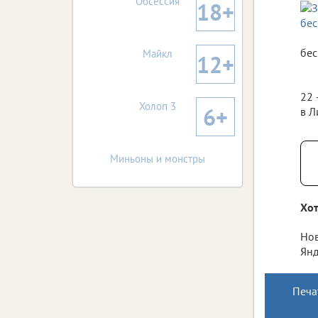
Обсессия
18+
бес
Майкл
12+
22 
Холоп 3
6+
в Л
Миньоны и монстры
Хот
Нов
Янд
Печа