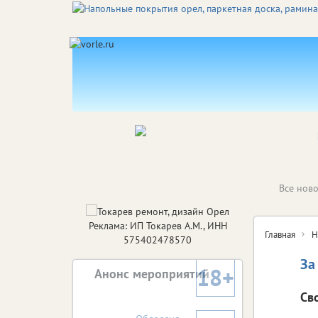
Все ново
Реклама: ИП Токарев А.М., ИНН
Главная
Н
575402478570
За
18+
Анонс мероприятий
Св