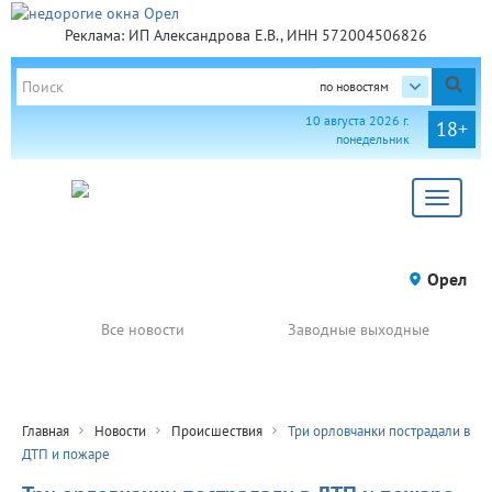
Реклама: ИП Александрова Е.В., ИНН 572004506826
по новостям
10 августа 2026 г.
18+
понедельник
Toggle
navigat
Орел
Все новости
Заводные выходные
Главная
Новости
Происшествия
Три орловчанки пострадали в
ДТП и пожаре