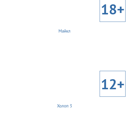
18+
Майкл
12+
Холоп 3