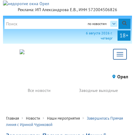
Реклама: ИП Александрова Е.В., ИНН 572004506826
по новостям
6 августа 2026 г.
18+
четверг
Toggle
navigat
Орел
Все новости
Заводные выходные
Главная
Новости
Наши мероприятия
Завершилась Прямая
линия с Ириной Чуриковой