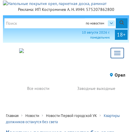
Реклама: ИП Костромичев А. Н. ИНН: 575207862800
по новостям
10 августа 2026 г.
18+
понедельник
Toggle
navigat
Орел
Все новости
Заводные выходные
Главная
Новости
Новости Первой городской УК
Квартиры
должников останутся без света