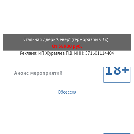
Стальная дверь "Север" (терморазрыв 3к)
От 38900 руб.
Реклама: ИП Журавлев П.В. ИНН: 571601114404
18+
Анонс мероприятий
Обсессия