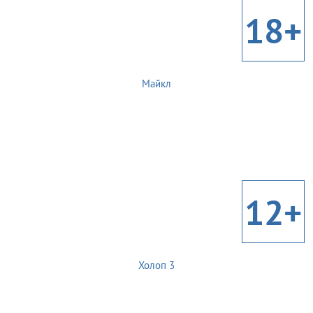
18+
Майкл
12+
Холоп 3