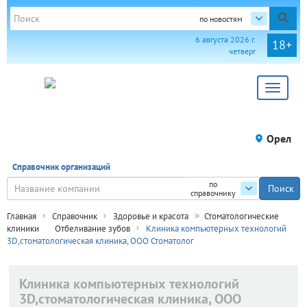
по новостям
6 августа 2026 г.
18+
четверг
Toggle
navigat
Орел
Справочник организаций
по
справочнику
Главная
Справочник
Здоровье и красота
Стоматологические
клиники
Отбеливание зубов
Клиника компьютерных технологий
3D,стоматологическая клиника, ООО Стоматолог
Клиника компьютерных технологий
3D,стоматологическая клиника, ООО