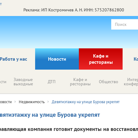
Реклама: ИП Костромичев А. Н. ИНН: 575207862800
Кафе и
Работа у нас
Новости
К
рестораны
Заводные
Кафе и
Инте
сти
ДТП
Общество
выходные
рестораны
конфе
овости
Недвижимость
Девятиэтажку на улице Бурова укрепят
вятиэтажку на улице Бурова укрепят
равляющая компания готовит документы на восстановл