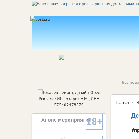
Все ново
Реклама: ИП Токарев А.М., ИНН
Главная
Н
575402478570
Де
18+
Анонс мероприятий
Уп