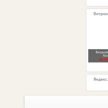
Витрин
Входная
Ко
От 29
Яндекс