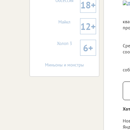
Обсессия
18+
ква
Майкл
12+
про
Холоп 3
6+
Ср
соо
Миньоны и монстры
соб
Хот
Нов
Янд