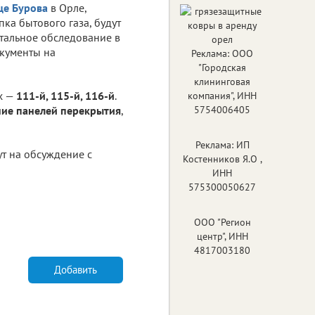
це Бурова
в Орле,
ка бытового газа, будут
нтальное обследование в
окументы на
Реклама: ООО
"Городская
клининговая
х —
111-й, 115-й, 116-й
.
компания", ИНН
ние панелей перекрытия
,
5754006405
Реклама: ИП
ут на обсуждение с
Костенников Я.О ,
ИНН
575300050627
ООО "Регион
центр", ИНН
4817003180
Добавить