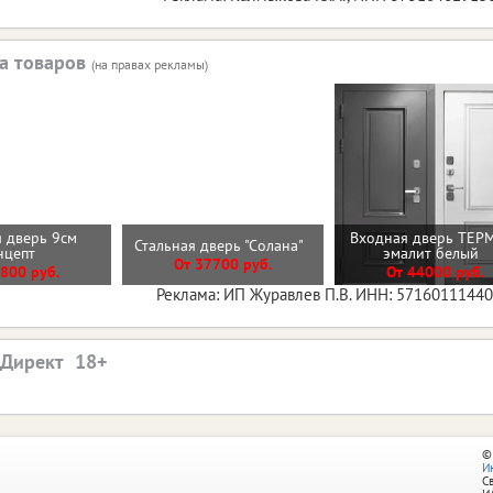
а товаров
(на правах рекламы)
 дверь 9см
Входная дверь ТЕР
Стальная дверь "Солана"
нцепт
эмалит белый
От 37700 руб.
800 руб.
От 44000 руб.
Реклама: ИП Журавлев П.В. ИНН: 5716011144
.Директ
©
И
С