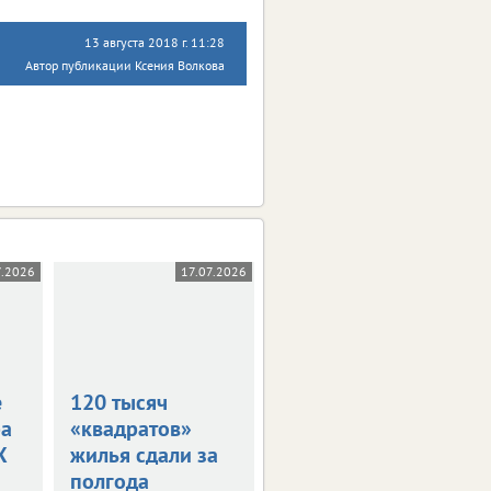
13 августа 2018 г. 11:28
Автор публикации Ксения Волкова
7.2026
17.07.2026
19.06.2026
е
120 тысяч
На Орловщине
ра
«квадратов»
сдали почти 100
X
жилья сдали за
тысяч
полгода
«квадратов»