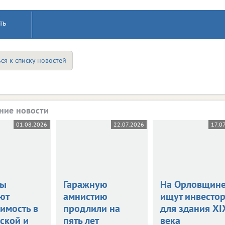
ть
ся к списку новостей
ние новости
01.08.2026
22.07.2026
17.0
цы
Гаражную
На Орловщин
ют
амнистию
ищут инвесто
имость в
продлили на
для здания XI
ской и
пять лет
века