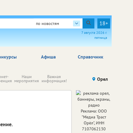
18+
по новостям
7 августа 2026 г.
пятница
онкурсы
Афиша
Справочник
Н
рнет-
Наши
Важная
Происшествия
Орел
Здоровье
комп
ренция
мероприятия
информация!
п
ре
Реклама: ООО
"Медиа Траст
Орёл", ИНН
ение.
7107062130