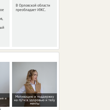
жилья
В Орловской области
ное
преобладает ИЖС.
Большая часть
приходится на ИЖС.
в,
ный
Мотивацию и поддержку
ия и
Рекомендации по
на пути к здоровью и телу
коррекции веса
мечты
6