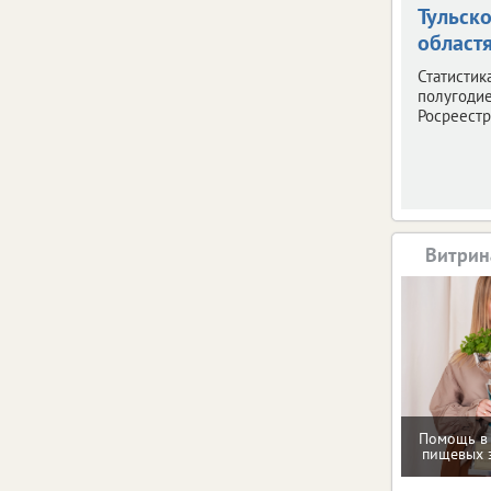
Тульск
област
Статистик
полугодие
Росреестр
Витрин
Помощь в
пищевых 