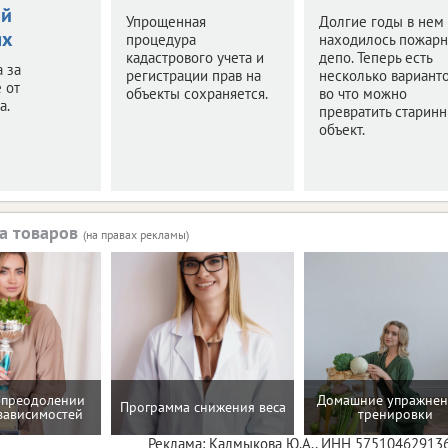
ой
Упрощенная
Долгие годы в нем
ях
процедура
находилось пожар
кадастрового учета и
депо. Теперь есть
а за
регистрации прав на
несколько варианто
 от
объекты сохраняется.
во что можно
а.
превратить старин
объект.
а товаров
(на правах рекламы)
 преодолении
Домашние упражнен
Программа снижения веса
зависимостей
тренировки
Реклама: Калмыкова Ю.А., ИНН 57510462913