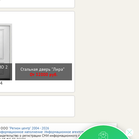
МО 2
Входная дверь 9см МДФ/
Стальная дверь "Лира"
МДФ Лакобель Линии
От 32000 руб.
От 30000 руб.
04
 ООО
"Регион центр" 2004 - 2026
нформационное наполнение: Информационное агентство vRossii.ru
видетельство о регистрации СМИ информационного агентства vRossii.ru