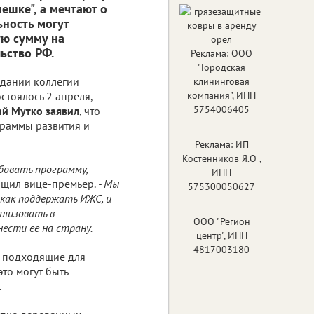
мешке", а мечтают о
ьность могут
ую сумму на
ьство РФ.
Реклама: ООО
"Городская
едании коллегии
клининговая
стоялось 2 апреля,
компания", ИНН
5754006405
ий Мутко заявил
, что
граммы развития и
Реклама: ИП
Костенников Я.О ,
бовать программу,
ИНН
бщил вице-премьер.
- Мы
575300050627
 как поддержать ИЖС, и
ализовать в
ООО "Регион
нести ее на страну.
центр", ИНН
4817003180
ь подходящие для
то могут быть
.