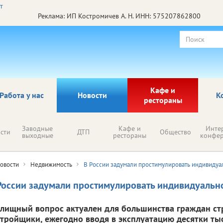
Реклама: ИП Костромичев А. Н. ИНН: 575207862800
Кафе и
Работа у нас
Новости
К
рестораны
Заводные
Кафе и
Инте
сти
ДТП
Общество
выходные
рестораны
конфе
овости
Недвижимость
В России задумали простимулировать индивидуа
России задумали простимулировать индивидуально
лищный вопрос актуален для большинства граждан ст
стройщики, ежегодно вводя в эксплуатацию десятки ты