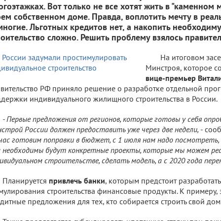
огоэтажках. Вот только не все хотят жить в "каменном 
оем собственном доме. Правда, воплотить мечту в реал
многие. Льготных кредитов нет, а накопить необходим
роительство сложно. Решить проблему взялось правител
На итоговом зас
Минстроя, которое со
вице-премьер Витал
вительство РФ приняло решение о разработке отдельной про
держки индивидуального жилищного строительства в России.
- Первые предложения от регионов, которые готовы у себя опро
строй России должен предоставить уже через две недели,
- соо
час готовим поправки в бюджет, с 1 июля нам надо посмотреть,
 необходимы будут конкретные проекты, которые мы можем ре
ивидуальном строительстве, сделать модель, а с 2020 года пере
Планируется
привлечь банки
, которым предстоит разработат
мулирования строительства финансовые продукты. К примеру, э
дитные предложения для тех, кто собирается строить свой дом