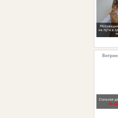
Мотивацию
на пути к з
м
Витрин
Стальная д
От 42