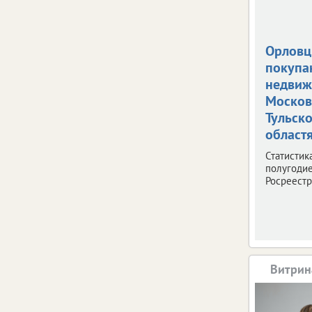
Орлов
покупа
недвиж
Москов
Тульск
област
Статистик
полугодие
Росреестр
Витрин