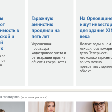
цы
Гаражную
На Орловщин
ют
амнистию
ищут инвесто
имость в
продлили на
для здания XI
ской и
пять лет
века
ой
Упрощенная
Долгие годы в нем
ях
процедура
находилось пожар
кадастрового учета и
депо. Теперь есть
а за
регистрации прав на
несколько варианто
 от
объекты сохраняется.
во что можно
а.
превратить старин
объект.
а товаров
(на правах рекламы)