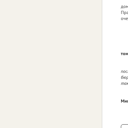
дом
Пра
оче
том
пос
бюр
так
Мин