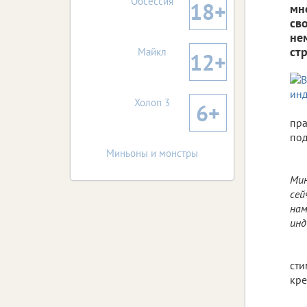
Обсессия
18+
мн
св
не
ст
Майкл
12+
Холоп 3
6+
пра
под
Миньоны и монстры
Мин
сей
нам
инд
сти
кре