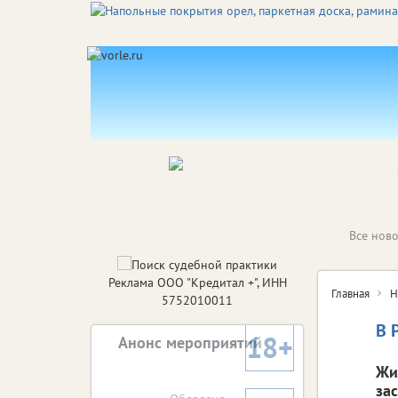
Все ново
Реклама ООО "Кредитал +", ИНН
Главная
Н
5752010011
В 
18+
Анонс мероприятий
Жи
за