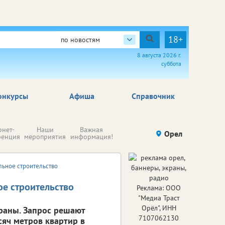
18+
по новостям
8 августа 2026 г.
суббота
онкурсы
Афиша
Справочник
Н
рнет-
Наши
Важная
Происшествия
Орел
Здоровье
комп
ренция
мероприятия
информация!
п
ре
льное строительство
е строительство
Реклама: ООО
"Медиа Траст
Орёл", ИНН
раны. Запрос решают
7107062130
сяч метров квартир в