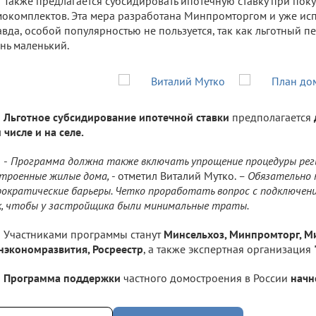
Также предлагается субсидировать ипотечную ставку при пок
окомплектов. Эта мера разработана Минпромторгом и уже испо
вда, особой популярностью не пользуется, так как льготный 
нь маленький.
Льготное субсидирование ипотечной ставки
предполагается
 числе и на селе.
-
Программа должна также включать упрощение процедуры рег
троенные жилые дома,
- отметил Виталий Мутко.
– Обязательно 
ократические барьеры. Четко проработать вопрос с подключен
, чтобы у застройщика были минимальные траты.
Участниками программы станут
Минсельхоз, Минпромторг, Ми
экономразвития, Росреестр
, а также экспертная организация
Программа поддержки
частного домостроения в России
начн