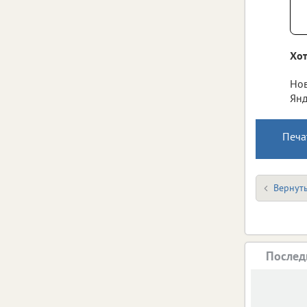
Хот
Нов
Янд
Печа
Вернуть
Послед