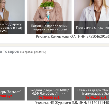
 и поддержку
Помощь в преодолении
доровью и телу
Программа снижения
пищевых зависимостей
ечты
Реклама: Калмыкова Ю.А., ИНН 57510462913
а товаров
(на правах рекламы)
Входная дверь 9см МДФ/
Стальная дверь "Дик
верь "Вельвет"
МДФ Лакобель Линии
(терморазрыв 3к
900 руб.
От 30000 руб.
От 40100 руб.
Реклама: ИП Журавлев П.В. ИНН: 5716011144