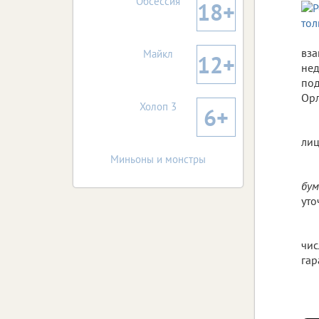
Обсессия
18+
вза
Майкл
12+
нед
под
Орл
Холоп 3
6+
лиц
Миньоны и монстры
бум
уто
чис
гар