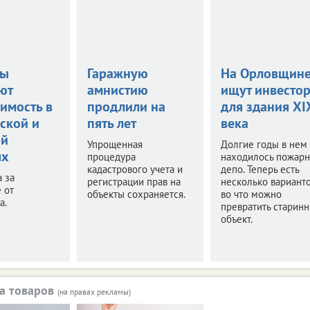
цы
Гаражную
На Орловщин
ют
амнистию
ищут инвесто
имость в
продлили на
для здания XI
ской и
пять лет
века
ой
Упрощенная
Долгие годы в нем
ях
процедура
находилось пожар
кадастрового учета и
депо. Теперь есть
а за
регистрации прав на
несколько варианто
 от
объекты сохраняется.
во что можно
а.
превратить старин
объект.
а товаров
(на правах рекламы)