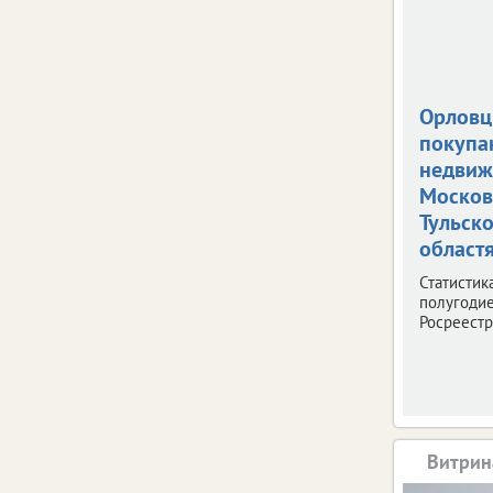
Орлов
покупа
недвиж
Москов
Тульск
област
Статистик
полугодие
Росреестр
Витрин