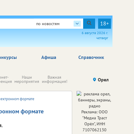
18+
по новостям
6 августа 2026 г.
четверг
онкурсы
Афиша
Справочник
Н
рнет-
Наши
Важная
Происшествия
Орел
Здоровье
комп
ренция
мероприятия
информация!
п
ре
электронном формате
ктронном формате
Реклама: ООО
"Медиа Траст
Орёл", ИНН
.
7107062130