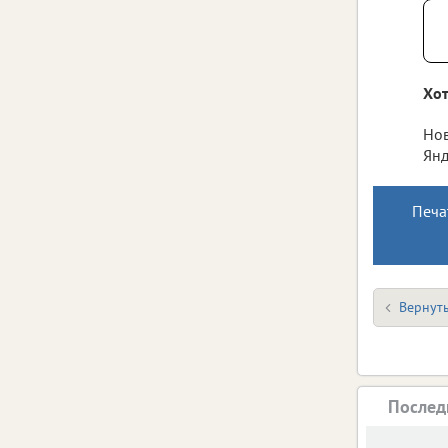
Хот
Нов
Янд
Печа
Вернуть
Послед