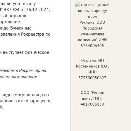
да вступит в силу
 487-ФЗ от 26.12.2024,
вый порядок
формление
Реклама: ООО
виде. Бумажные
"Городская
правления Росреестра по
клининговая
компания", ИНН
5754006405
и выступает физическое
Реклама: ИП
Костенников Я.О ,
ументы в Росреестр на
ИНН
енты электронно», -
575300050627
ООО "Регион
 виде смогут юрлица из
центр", ИНН
однических товариществ,
4817003180
Ж.