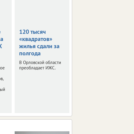
е
120 тысяч
На Орловщине
ра
«квадратов»
сдали почти 100
X
жилья сдали за
тысяч
полгода
«квадратов»
жилья
В Орловской области
ное
преобладает ИЖС.
Большая часть
приходится на ИЖС.
в,
ный