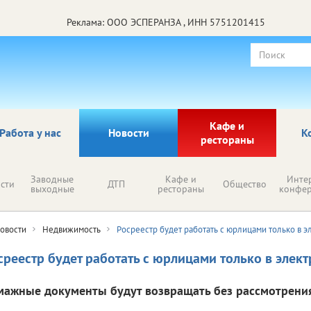
Реклама: ООО ЭСПЕРАНЗА , ИНН 5751201415
Кафе и
Работа у нас
Новости
К
рестораны
Заводные
Кафе и
Инте
сти
ДТП
Общество
выходные
рестораны
конфе
овости
Недвижимость
Росреестр будет работать с юрлицами только в 
среестр будет работать с юрлицами только в эле
мажные документы будут возвращать без рассмотрения