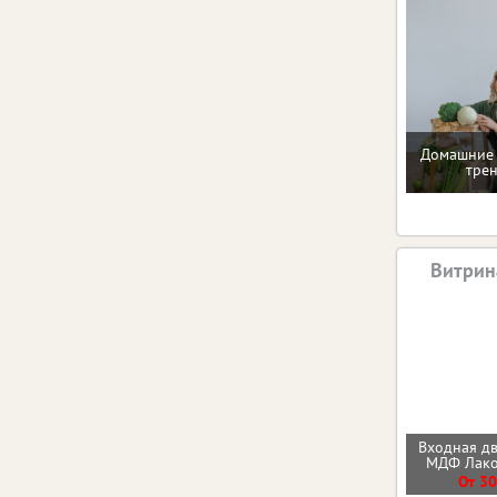
Домашние 
тре
Витрин
Входная д
МДФ Лак
От 30