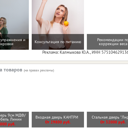
упражнения и
Рекомендации п
Консультация по питанию
нировки
коррекции веса
Реклама: Калмыкова Ю.А., ИНН 57510462913
а товаров
(на правах рекламы)
верь 9см МДФ/
Входная дверь КАНТРИ
Стальная дверь "Л
обель Линии
От 29800 руб.
От 32000 руб.
000 руб.