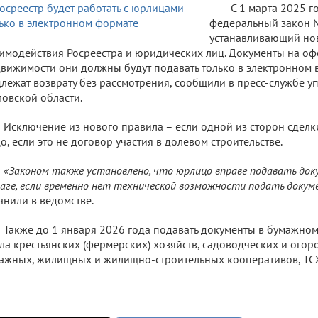
С 1 марта 2025 го
федеральный закон №
устанавливающий но
имодействия Росреестра и юридических лиц. Документы на о
вижимости они должны будут подавать только в электронном 
лежат возврату без рассмотрения, сообщили в пресс-службе у
овской области.
Исключение из нового правила – если одной из сторон сделк
о, если это не договор участия в долевом строительстве.
«Законом также установлено, что юрлицо вправе подавать док
аге, если временно нет технической возможности подать докум
чнили в ведомстве.
Также до 1 января 2026 года подавать документы в бумажном
ла крестьянских (фермерских) хозяйств, садоводческих и огор
ажных, жилищных и жилищно-строительных кооперативов, ТС