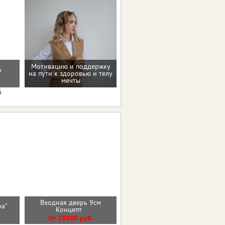
Мотивацию и поддержку
о
на пути к здоровью и телу
Проверенные пп-рецепты
мечты
6
Входная дверь 9см
ира"
Стальная дверь "Эверест"
Концепт
От 35200 руб.
От 29800 руб.