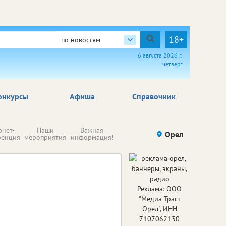
18+
по новостям
6 августа 2026 г.
четверг
онкурсы
Афиша
Справочник
Н
рнет-
Наши
Важная
Происшествия
Орел
Здоровье
комп
ренция
мероприятия
информация!
п
ре
Реклама: ООО
"Медиа Траст
Орёл", ИНН
7107062130