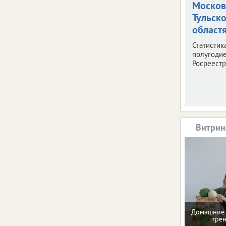
Москов
Тульск
област
Статистик
полугодие
Росреестр
Витрин
Домашние 
тре