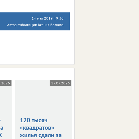
14 мая 2019 г. 9:30
Автор публикации Ксения Волкова
7.2026
17.07.2026
19.06.2026
е
120 тысяч
На Орловщине
ра
«квадратов»
сдали почти 100
X
жилья сдали за
тысяч