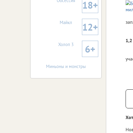
Обсессия
18+
зап
Майкл
12+
1,2
Холоп 3
6+
уча
Миньоны и монстры
Хот
Нов