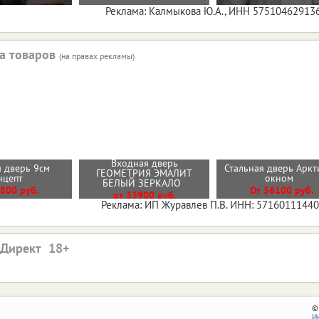
Реклама: Калмыкова Ю.А., ИНН 57510462913
а товаров
(на правах рекламы)
Входная дверь
 дверь 9см
Стальная дверь Аркт
ГЕОМЕТРИЯ ЭМАЛИТ
нцепт
окном
БЕЛЫЙ ЗЕРКАЛО
800 руб.
От 56100 руб.
от 33900 руб.
Реклама: ИП Журавлев П.В. ИНН: 5716011144
.Директ
©
И