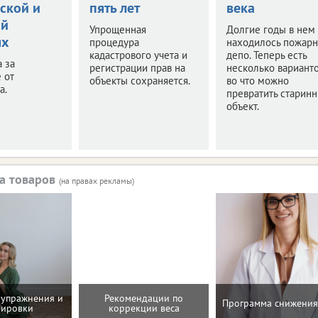
ской и
пять лет
века
ой
Упрощенная
Долгие годы в нем
ях
процедура
находилось пожар
кадастрового учета и
депо. Теперь есть
а за
регистрации прав на
несколько варианто
 от
объекты сохраняется.
во что можно
а.
превратить старин
объект.
а товаров
(на правах рекламы)
упражнения и
Рекомендации по
Программа снижения
нировки
коррекции веса