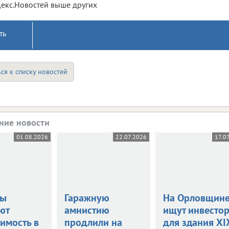
екс.Новостей выше других
ть
ся к списку новостей
ние новости
01.08.2026
22.07.2026
17.0
цы
Гаражную
На Орловщин
ют
амнистию
ищут инвесто
имость в
продлили на
для здания XI