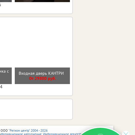
6
ика с
Стальная дверь "Арктика"
Входная дверь КАНТРИ
(терморазрыв 3к)
От 29800 руб.
От 41500 руб.
04
 ООО
"Регион центр" 2004 - 2026
нформационное наполнение: Информационное агентство vRossii.ru