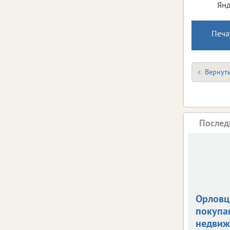
Янд
Печа
Вернуть
Послед
Орлов
покупа
недвиж