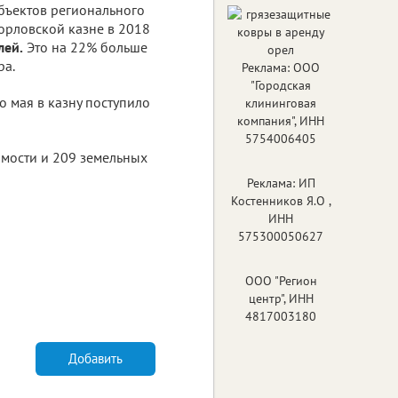
объектов регионального
орловской казне в 2018
лей.
Это на 22% больше
ра.
Реклама: ООО
"Городская
ло мая в казну поступило
клининговая
компания", ИНН
5754006405
мости и 209 земельных
Реклама: ИП
Костенников Я.О ,
ИНН
575300050627
ООО "Регион
центр", ИНН
4817003180
Добавить