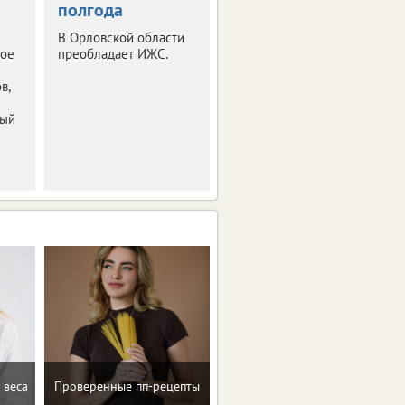
полгода
«квадратов»
жилья
В Орловской области
ное
преобладает ИЖС.
Большая часть
приходится на ИЖС.
в,
ный
Помощь в преодолении
 веса
Проверенные пп-рецепты
пищевых зависимостей