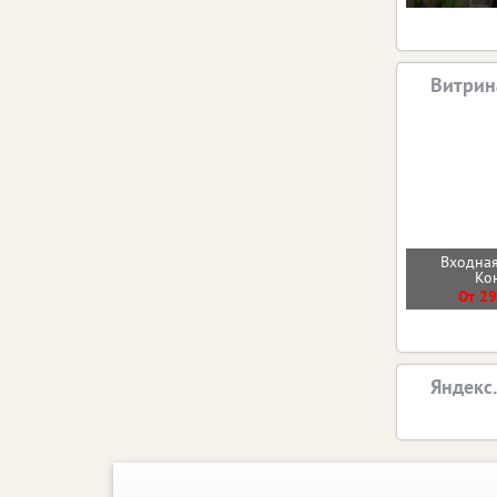
Витрин
Входная
Ко
От 29
Яндекс